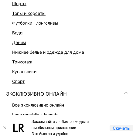
шорты
Скачать
Доступно
топы и корсеты
в AppStore
в GooglePlay
футболки | лонгсливы
КАТАЛОГ
боди
деним
КОМПАНИЯ
нижнее белье и одежда для дома
трикотаж
КЛИЕНТАМ
купальники
спорт
ЛИЧНЫЙ КАБИНЕТ
ЭКСКЛЮЗИВНО ОНЛАЙН
все эксклюзивно онлайн
love republic x lamoda
Заказывайте любимые модели
платья
LOVE REPUBLIC © 2009 - 2026
в мобильном приложении.
Скачать
костюмы
Это быстро и удобно