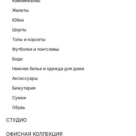
комбинезоны
жилеты
юбки
шорты
топы и корсеты
футболки и лонгсливы
боди
ЛЬНЯНОЙ САРАФАН НА ШНУРОВКЕ 4256601502-1
нижнее белье и одежда для дома
Нет в наличии
+349 LR
аксессуары
бижутерия
ЦВЕТ:
БЕЛЫЙ
/
БЕЛЫЙ
сумки
РАЗМЕР
обувь
ОПИСАНИЕ И ОБМЕРЫ
СТУДИО
Артикул:
4256601502
ОФИСНАЯ КОЛЛЕКЦИЯ