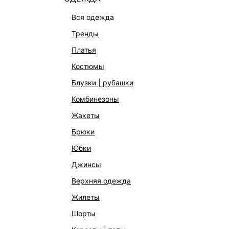
вся одежда
тренды
платья
костюмы
блузки | рубашки
комбинезоны
КАТАЛОГ
КОМПАНИЯ
жакеты
НОВИНКИ
О Melon Fa
брюки
СТУДИО
Франчайзин
юбки
ОФИСНАЯ КОЛЛЕКЦИЯ
Новости и 
джинсы
ОДЕЖДА
Магазины
верхняя одежда
ЭКСКЛЮЗИВНО ОНЛАЙН
Работа в 
жилеты
ОБУВЬ
шорты
СУМКИ