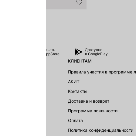
Скачать
Доступно
в AppStore
в GooglePlay
КЛИЕНТАМ
shion Group
Правила участия в программе 
г
АКИТ
акции
Контакты
Доставка и возврат
LOVE REPUBLIC
Программа лояльности
Оплата
Политика конфиденциальности