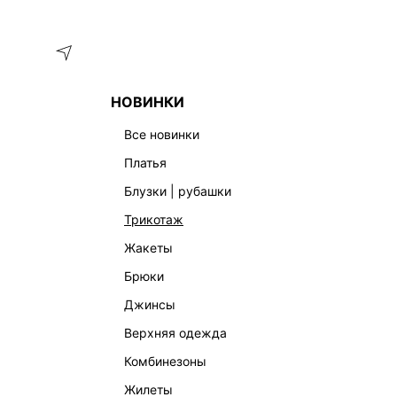
Меню
Каталог
НОВИНКИ
ГЛАВНАЯ
ОДЕЖДА
ПЛАТЬЯ
ПЛАТЬЕ МИНИ С ОТКРЫТ
все новинки
платья
блузки | рубашки
трикотаж
жакеты
брюки
джинсы
верхняя одежда
комбинезоны
жилеты