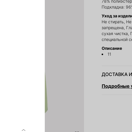
78% полиэстер,
Подкладка: 96
Уход за издел
Не стирать, Н
запрещена, Гл
сухая чистка,
специальной с
Описание
11
ДОСТАВКА И
Подробные у