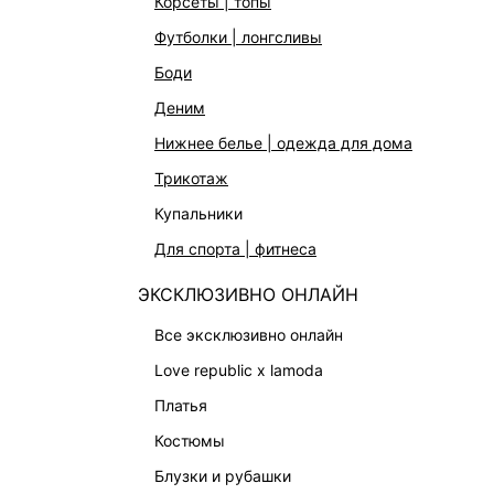
корсеты | топы
АКСЕССУАРЫ | УКРАШЕНИЯ
футболки | лонгсливы
ФИНАЛЬНАЯ РАСПРОДАЖА
боди
ПОДАРОЧНЫЕ СЕРТИФИКАТЫ
деним
BEAUTY
нижнее белье | одежда для дома
БАЛЬЗАМЫ-ТИНТЫ
трикотаж
АРОМАТЫ
купальники
ЛИМИТИРОВАННЫЕ КОЛЛЕКЦИИ
для спорта | фитнеса
КАПСУЛЬНЫЙ ГАРДЕРОБ
ЭКСКЛЮЗИВНО ОНЛАЙН
БОХО-ШИК
В ОТТЕНКАХ СЕРОГО
все эксклюзивно онлайн
LOVE REPUBLIC MAISON
love republic x lamoda
ДАЙДЖЕСТ
платья
LOVE 2.0
костюмы
блузки и рубашки