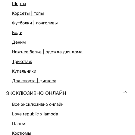
шорты
корсеты | топы
футболки | лонгсливы
боди
Скачать
Доступно
в AppStore
в GooglePlay
деним
КАТАЛОГ
нижнее белье | одежда для дома
трикотаж
КОМПАНИЯ
купальники
для спорта | фитнеса
КЛИЕНТАМ
ЭКСКЛЮЗИВНО ОНЛАЙН
все эксклюзивно онлайн
ЛИЧНЫЙ КАБИНЕТ
love republic x lamoda
платья
костюмы