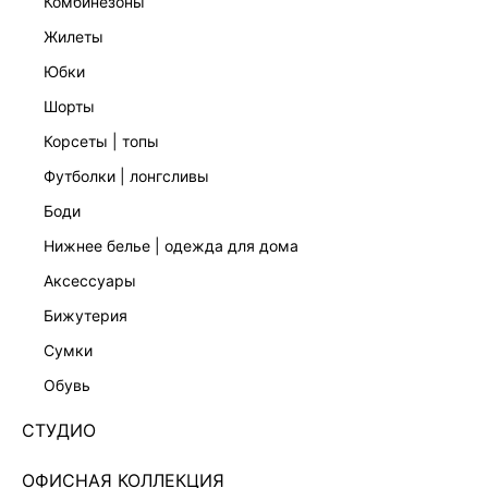
комбинезоны
жилеты
юбки
шорты
корсеты | топы
футболки | лонгсливы
боди
нижнее белье | одежда для дома
аксессуары
бижутерия
ЭКСКЛЮЗИВНО ОНЛАЙН
сумки
БАРХАТНОЕ ПЛАТЬЕ С РАЗРЕЗОМ 4359608526-32
обувь
Нет в наличии
+179 LR
СТУДИО
ЦВЕТ:
СЕРЫЙ
/
СЕРЫЙ
ОФИСНАЯ КОЛЛЕКЦИЯ
РАЗМЕР