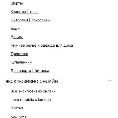
На модели размер 44. Крой модели соответствует
шорты
стандартному размеру
корсеты | топы
футболки | лонгсливы
ДОСТАВКА И ВОЗВРАТ
боди
Подробные условия доставки и возврата
деним
нижнее белье и одежда для дома
трикотаж
купальники
для спорта | фитнеса
ЭКСКЛЮЗИВНО ОНЛАЙН
Скачать
Доступно
в AppStore
в GooglePlay
все эксклюзивно онлайн
love republic x lamoda
КАТАЛОГ
платья
КОМПАНИЯ
костюмы