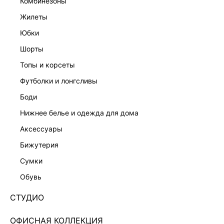
комбинезоны
жилеты
юбки
шорты
топы и корсеты
футболки и лонгсливы
боди
нижнее белье и одежда для дома
аксессуары
бижутерия
ДЖИНСОВЫЙ САРАФАН С ОТКРЫТОЙ СПИНОЙ
сумки
4255429503-102
обувь
Нет в наличии
+199 LR
СТУДИО
ЦВЕТ:
СИНИЙ
/
ГОЛУБОЙ ИНДИГО
ОФИСНАЯ КОЛЛЕКЦИЯ