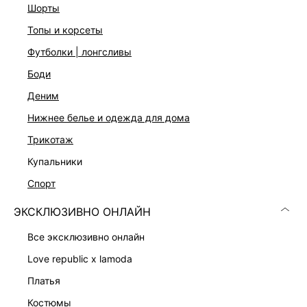
шорты
топы и корсеты
футболки | лонгсливы
боди
деним
нижнее белье и одежда для дома
Скачать
Доступно
в AppStore
в GooglePlay
трикотаж
КАТАЛОГ
купальники
спорт
КОМПАНИЯ
ЭКСКЛЮЗИВНО ОНЛАЙН
все эксклюзивно онлайн
КЛИЕНТАМ
love republic x lamoda
платья
ЛИЧНЫЙ КАБИНЕТ
костюмы