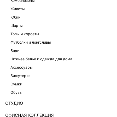
комбинезоны
жилеты
юбки
шорты
топы и корсеты
футболки и лонгсливы
боди
нижнее белье и одежда для дома
аксессуары
бижутерия
ЭКСКЛЮЗИВНО ОНЛАЙН
сумки
ТРИКОТАЖНОЕ ПЛАТЬЕ МИДИ С РАЗРЕЗОМ
5151312513-50
обувь
Нет в наличии
+199 LR
СТУДИО
ЦВЕТ:
ЧЕРНЫЙ
/
ЧЕРНЫЙ
ОФИСНАЯ КОЛЛЕКЦИЯ