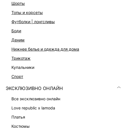
шорты
топы и корсеты
футболки | лонгсливы
боди
деним
Скачать
Доступно
нижнее белье и одежда для дома
в AppStore
в GooglePlay
трикотаж
КАТАЛОГ
купальники
спорт
КОМПАНИЯ
ЭКСКЛЮЗИВНО ОНЛАЙН
КЛИЕНТАМ
все эксклюзивно онлайн
love republic x lamoda
ЛИЧНЫЙ КАБИНЕТ
платья
костюмы