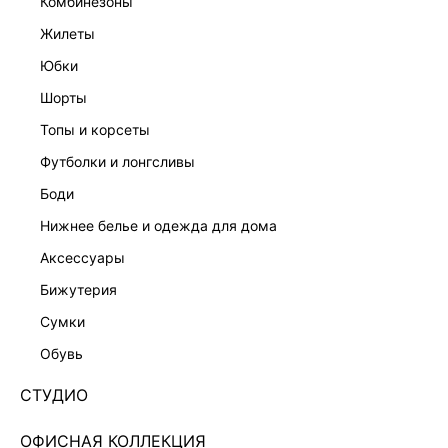
комбинезоны
жилеты
юбки
шорты
топы и корсеты
футболки и лонгсливы
боди
нижнее белье и одежда для дома
аксессуары
бижутерия
ТРИКОТАЖНОЕ ПЛАТЬЕ МИДИ С АКЦЕНТНЫМИ
сумки
ШВАМИ 5151311512-27
обувь
Нет в наличии
+174 LR
СТУДИО
ЦВЕТ:
КОРИЧНЕВЫЙ
/
ТЁМНО-КОРИЧНЕВЫЙ
ОФИСНАЯ КОЛЛЕКЦИЯ