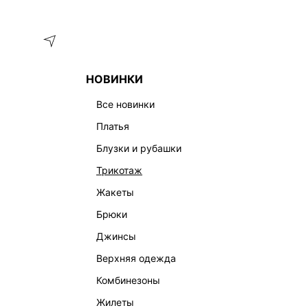
Меню
Каталог
НОВИНКИ
ГЛАВНАЯ
ОДЕЖДА
ПЛАТЬЯ
ПЛАТЬЕ МИНИ ИЗ ТЕНСЕ
все новинки
платья
блузки и рубашки
трикотаж
жакеты
брюки
джинсы
верхняя одежда
комбинезоны
жилеты