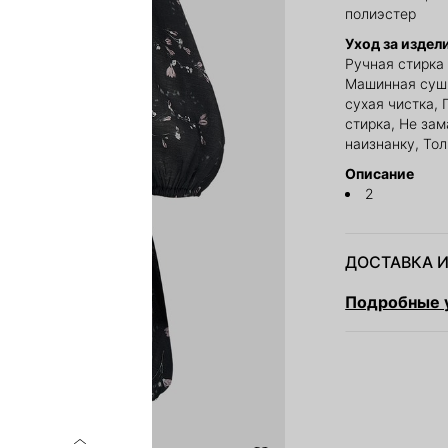
полиэстер
Уход за издел
Ручная стирка 
Машинная суш
сухая чистка, 
стирка, Не за
наизнанку, То
Описание
2
ДОСТАВКА И
Подробные у