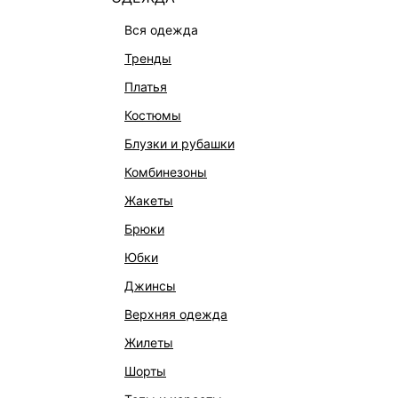
вся одежда
тренды
платья
костюмы
блузки и рубашки
комбинезоны
КАТАЛОГ
КОМПАНИЯ
жакеты
НОВИНКИ
О Melon Fa
брюки
СТУДИО
Франчайзин
юбки
ОФИСНАЯ КОЛЛЕКЦИЯ
Новости и 
джинсы
ОДЕЖДА
Магазины
верхняя одежда
ЭКСКЛЮЗИВНО ОНЛАЙН
Работа в 
жилеты
ОБУВЬ
шорты
СУМКИ