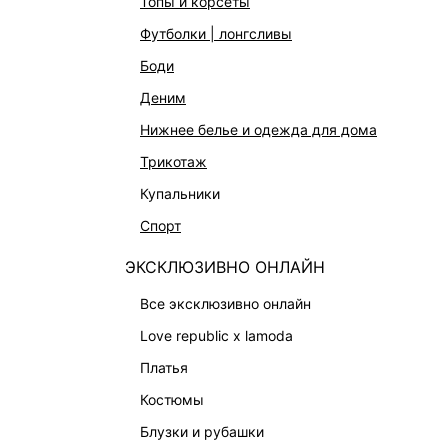
топы и корсеты
АКСЕССУАРЫ И УКРАШЕНИЯ
футболки | лонгсливы
ФИНАЛЬНАЯ РАСПРОДАЖА
боди
ПОДАРОЧНЫЕ СЕРТИФИКАТЫ
деним
BEAUTY
нижнее белье и одежда для дома
БАЛЬЗАМЫ-ТИНТЫ
трикотаж
АРОМАТЫ
купальники
ЛИМИТИРОВАННЫЕ КОЛЛЕКЦИИ
спорт
КАПСУЛЬНЫЙ ГАРДЕРОБ
ЭКСКЛЮЗИВНО ОНЛАЙН
БОХО-ШИК
В ОТТЕНКАХ СЕРОГО
все эксклюзивно онлайн
LOVE REPUBLIC MAISON
love republic x lamoda
ДАЙДЖЕСТ
платья
LOVE 2.0
костюмы
блузки и рубашки