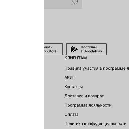
Скачать
Доступно
в AppStore
в GooglePlay
КЛИЕНТАМ
shion Group
Правила участия в программе 
г
АКИТ
акции
Контакты
Доставка и возврат
LOVE REPUBLIC
Программа лояльности
Оплата
Политика конфиденциальности