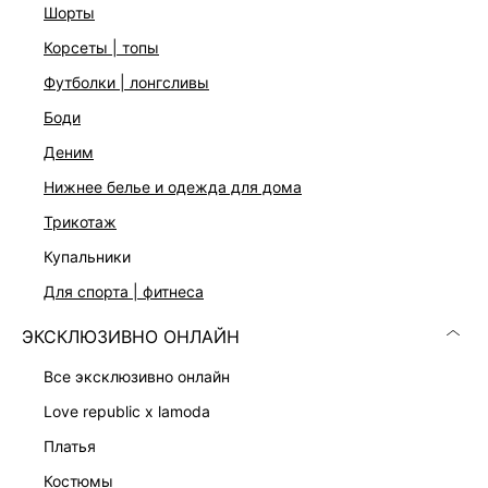
Подробные условия доставки и возврата
шорты
корсеты | топы
футболки | лонгсливы
боди
деним
нижнее белье и одежда для дома
Скачать
Доступно
трикотаж
в AppStore
в GooglePlay
купальники
КАТАЛОГ
для спорта | фитнеса
ЭКСКЛЮЗИВНО ОНЛАЙН
КОМПАНИЯ
все эксклюзивно онлайн
КЛИЕНТАМ
love republic x lamoda
платья
ЛИЧНЫЙ КАБИНЕТ
костюмы