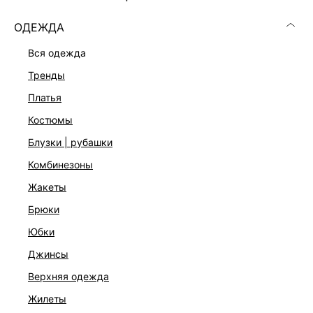
ОДЕЖДА
ОПИСАНИЕ И ОБМЕРЫ
вся одежда
Артикул:
5255612513
тренды
Состав:
платья
65% хлопок, 32% полиамид, 3% эластан, Подкладка: 93%
полиэстер, Подкладка: 7% эластан
костюмы
Уход за изделием:
блузки | рубашки
Бережная стирка при максимальной температуре 30ºС, Не
комбинезоны
отбеливать, Машинная сушка запрещена, Глажение при
110ºС, Профессиональная сухая чистка, Стирать
жакеты
вывернутым наизнанку, Стирать с изделиями похожих
цветов
брюки
Описание
юбки
62
джинсы
верхняя одежда
ДОСТАВКА И ВОЗВРАТ
жилеты