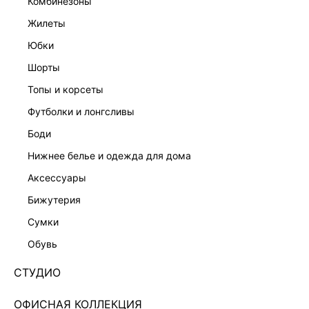
комбинезоны
жилеты
юбки
шорты
топы и корсеты
футболки и лонгсливы
боди
нижнее белье и одежда для дома
аксессуары
бижутерия
ЭКСКЛЮЗИВНО ОНЛАЙН
сумки
САРАФАН МИДИ ИЗ ХЛОПКА 5255612513-62
обувь
Нет в наличии
+349 LR
СТУДИО
ЦВЕТ:
БЕЖЕВЫЙ
/
БЕЖЕВЫЙ
ОФИСНАЯ КОЛЛЕКЦИЯ
РАЗМЕР