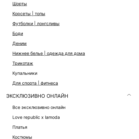
шорты
корсеты | топы
футболки | лонгсливы
боди
деним
нижнее белье | одежда для дома
Скачать
Доступно
в AppStore
в GooglePlay
трикотаж
КАТАЛОГ
купальники
для спорта | фитнеса
КОМПАНИЯ
ЭКСКЛЮЗИВНО ОНЛАЙН
все эксклюзивно онлайн
КЛИЕНТАМ
love republic x lamoda
платья
ЛИЧНЫЙ КАБИНЕТ
костюмы