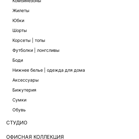
комбинезоны
жилеты
юбки
шорты
корсеты | топы
футболки | лонгсливы
боди
нижнее белье | одежда для дома
аксессуары
бижутерия
ЭКСКЛЮЗИВНО ОНЛАЙН
сумки
ТРИКОТАЖНОЕ ПЛАТЬЕ МИДИ С ОТКРЫТОЙ
СПИНОЙ 5254336541-2
обувь
Нет в наличии
+149 LR
СТУДИО
ЦВЕТ:
ЖЕЛТЫЙ
/
ВАНИЛЬ
ОФИСНАЯ КОЛЛЕКЦИЯ