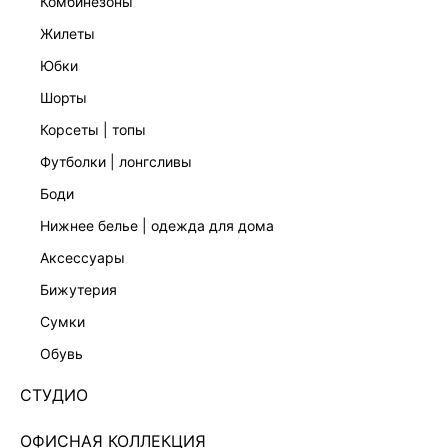
комбинезоны
жилеты
юбки
шорты
корсеты | топы
футболки | лонгсливы
боди
нижнее белье | одежда для дома
аксессуары
бижутерия
ПЛАТЬЕ С ОТКРЫТЫМИ ПЛЕЧАМИ 5255613514-26
сумки
3 599 ₽
6 999 ₽
-49%
обувь
+179 LR
900 ₽
x 4 платежа с Подели
СТУДИО
ЦВЕТ:
КОРИЧНЕВЫЙ
/
КОРИЧНЕВЫЙ ПРИНТ
ОФИСНАЯ КОЛЛЕКЦИЯ