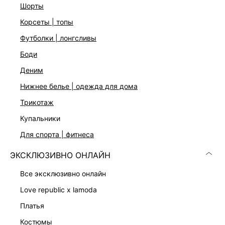
шорты
Уход за изделием:
Бережная стирка при максимальной температуре 30ºС, Не
корсеты | топы
отбеливать, Машинная сушка запрещена, Глажение при
110ºС, Профессиональная сухая чистка. Мягкий режим.,
футболки | лонгсливы
Стирать и гладить, вывернув наизнанку, С изделиями
боди
похожих цветов
деним
Описание
59
нижнее белье | одежда для дома
трикотаж
ДОСТАВКА И ВОЗВРАТ
купальники
для спорта | фитнеса
Подробные условия доставки и возврата
ЭКСКЛЮЗИВНО ОНЛАЙН
все эксклюзивно онлайн
love republic x lamoda
платья
костюмы