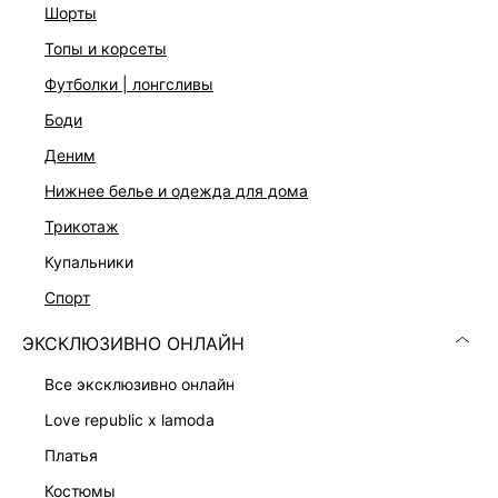
шорты
Уход за изделием:
топы и корсеты
Бережная стирка при максимальной температуре 30ºС, Не
отбеливать, Машинная сушка запрещена, Глажение при
футболки | лонгсливы
110ºС, Профессиональная сухая чистка. Мягкий режим.,
боди
Стирать в холодной воде., Не замачивать, Расправить во
влажном состоянии. Не скручивать, Стирать и утюжить
деним
вывернутым наизнанку, Только ручная стирка
нижнее белье и одежда для дома
Описание
90
трикотаж
купальники
ДОСТАВКА И ВОЗВРАТ
спорт
Подробные условия доставки и возврата
ЭКСКЛЮЗИВНО ОНЛАЙН
все эксклюзивно онлайн
love republic x lamoda
платья
костюмы