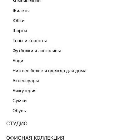
комбинезоны
жилеты
юбки
шорты
топы и корсеты
футболки и лонгсливы
боди
нижнее белье и одежда для дома
аксессуары
бижутерия
ЭКСКЛЮЗИВНО ОНЛАЙН
сумки
ПЛАТЬЕ МИДИ С ДРАПИРОВКОЙ 5255615516-90
обувь
3 999 ₽
6 999 ₽
-43%
+199 LR
1,000 ₽
x 4 платежа с Подели
СТУДИО
ЦВЕТ:
РОЗОВЫЙ
/
РОЗОВЫЙ
ОФИСНАЯ КОЛЛЕКЦИЯ