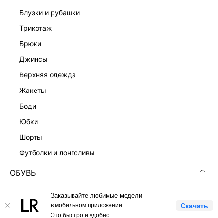
блузки и рубашки
Скачать
Доступно
в AppStore
в GooglePlay
трикотаж
брюки
КАТАЛОГ
джинсы
верхняя одежда
КОМПАНИЯ
жакеты
боди
КЛИЕНТАМ
юбки
ЛИЧНЫЙ КАБИНЕТ
шорты
футболки и лонгсливы
ОБУВЬ
вся обувь
Заказывайте любимые модели
LOVE REPUBLIC © 2009 - 2026
лоферы
в мобильном приложении.
Скачать
Это быстро и удобно