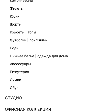
комбинезоны
жилеты
юбки
шорты
корсеты | топы
футболки | лонгсливы
боди
нижнее белье | одежда для дома
аксессуары
бижутерия
НАТУРАЛЬНЫЙ ЛЕН
сумки
ПЛАТЬЕ МАКСИ ИЗ ЛЬНА И ВИСКОЗЫ
5255624527-50
обувь
Нет в наличии
+249 LR
СТУДИО
ЦВЕТ:
ЧЕРНЫЙ
/
ЧЕРНЫЙ
ОФИСНАЯ КОЛЛЕКЦИЯ