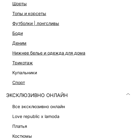
шорты
топы и корсеты
футболки | лонгсливы
боди
Скачать
Доступно
в AppStore
в GooglePlay
деним
нижнее белье и одежда для дома
КАТАЛОГ
трикотаж
КОМПАНИЯ
купальники
спорт
КЛИЕНТАМ
ЭКСКЛЮЗИВНО ОНЛАЙН
все эксклюзивно онлайн
ЛИЧНЫЙ КАБИНЕТ
love republic x lamoda
платья
костюмы