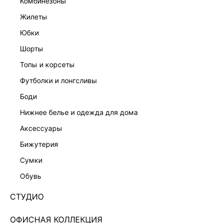
комбинезоны
жилеты
юбки
шорты
топы и корсеты
футболки и лонгсливы
боди
нижнее белье и одежда для дома
аксессуары
бижутерия
ПЛАТЬЕ-БАНДО ИЗ ХЛОПКА 5255609510-50
сумки
Нет в наличии
+149 LR
обувь
ЦВЕТ:
ЧЕРНЫЙ
/
ЧЕРНЫЙ
СТУДИО
РАЗМЕР
ОФИСНАЯ КОЛЛЕКЦИЯ