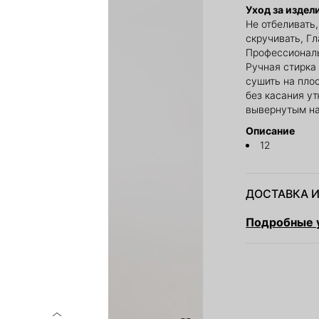
Уход за издел
Не отбеливать
скручивать, Гл
Профессиональ
Ручная стирка 
сушить на пло
без касания у
вывернутым н
Описание
12
ДОСТАВКА И
Подробные у