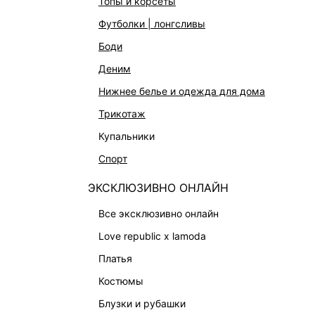
топы и корсеты
АКСЕССУАРЫ И УКРАШЕНИЯ
футболки | лонгсливы
ФИНАЛЬНАЯ РАСПРОДАЖА
боди
ПОДАРОЧНЫЕ СЕРТИФИКАТЫ
деним
BEAUTY
нижнее белье и одежда для дома
БАЛЬЗАМЫ-ТИНТЫ
трикотаж
АРОМАТЫ
купальники
ЛИМИТИРОВАННЫЕ КОЛЛЕКЦИИ
спорт
КАПСУЛЬНЫЙ ГАРДЕРОБ
ЭКСКЛЮЗИВНО ОНЛАЙН
БОХО-ШИК
В ОТТЕНКАХ СЕРОГО
все эксклюзивно онлайн
LOVE REPUBLIC MAISON
love republic x lamoda
ДАЙДЖЕСТ
платья
LOVE 2.0
костюмы
блузки и рубашки