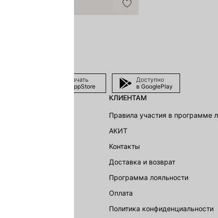
Скачать
Доступно
в AppStore
в GooglePlay
КЛИЕНТАМ
shion Group
Правила участия в программе 
г
АКИТ
акции
Контакты
Доставка и возврат
LOVE REPUBLIC
Программа лояльности
Оплата
Политика конфиденциальности