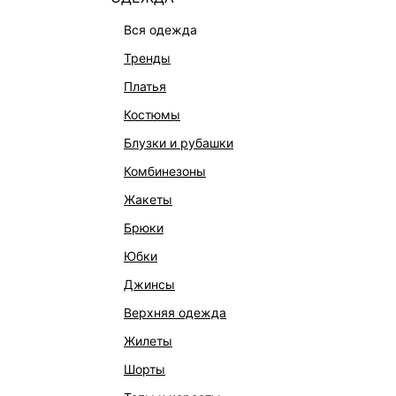
вся одежда
тренды
платья
костюмы
блузки и рубашки
комбинезоны
КАТАЛОГ
КОМПАНИЯ
жакеты
НОВИНКИ
О Melon Fa
брюки
СТУДИО
Франчайзин
юбки
ОФИСНАЯ КОЛЛЕКЦИЯ
Новости и 
джинсы
ОДЕЖДА
Магазины
верхняя одежда
ЭКСКЛЮЗИВНО ОНЛАЙН
Работа в 
жилеты
ОБУВЬ
шорты
СУМКИ