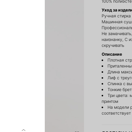
100% полиэсте
Уход за издел
Ручная стирка 
Машинная сушк
Профессиональ
Не замачивать,
наизнанку, С 
скручивать
Описание
Плотная ст
Приталенны
Длина макс
Лиф с треу
Спинка с в
Тонкие брет
Три цвета: 
принтом
На модели 
соответствует