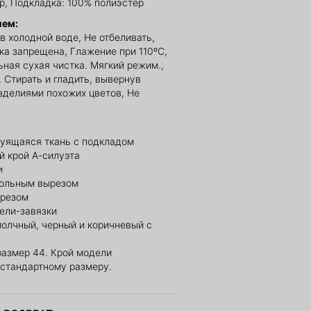
р, Подкладка: 100% полиэстер
ием:
в холодной воде, Не отбеливать,
а запрещена, Глажение при 110ºС,
ная сухая чистка. Мягкий режим.,
 Стирать и гладить, вывернув
изделиями похожих цветов, Не
руящаяся ткань с подкладом
й крой А-силуэта
и
гольным вырезом
ырезом
ели-завязки
молчный, черный и коричневый с
размер 44. Крой модели
 стандартному размеру.