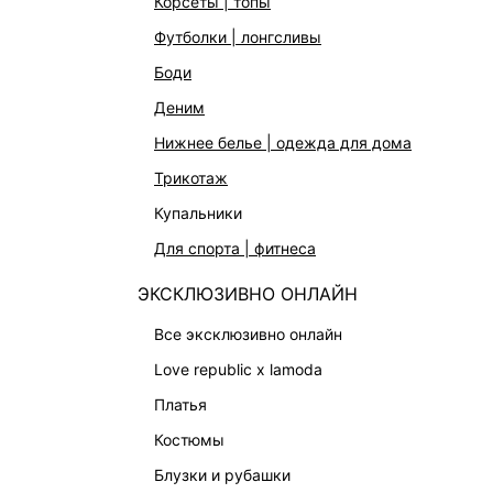
корсеты | топы
СУМКИ
футболки | лонгсливы
АКСЕССУАРЫ | УКРАШЕНИЯ
боди
ФИНАЛЬНАЯ РАСПРОДАЖА
деним
ПОДАРОЧНЫЕ СЕРТИФИКАТЫ
нижнее белье | одежда для дома
BEAUTY
трикотаж
БАЛЬЗАМЫ-ТИНТЫ
купальники
АРОМАТЫ
для спорта | фитнеса
ЛИМИТИРОВАННЫЕ КОЛЛЕКЦИИ
ЭКСКЛЮЗИВНО ОНЛАЙН
КАПСУЛЬНЫЙ ГАРДЕРОБ
все эксклюзивно онлайн
БОХО-ШИК
love republic x lamoda
В ОТТЕНКАХ СЕРОГО
платья
LOVE REPUBLIC MAISON
костюмы
ДАЙДЖЕСТ
блузки и рубашки
LOVE 2.0