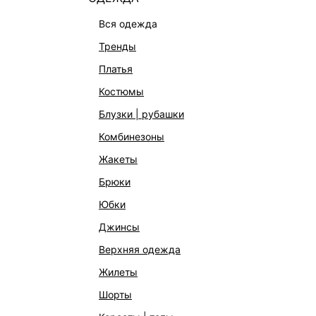
вся одежда
тренды
платья
костюмы
блузки | рубашки
комбинезоны
жакеты
КАТАЛОГ
КОМПАНИЯ
брюки
НОВИНКИ
О Melon Fa
юбки
СТУДИО
Франчайзин
джинсы
ОФИСНАЯ КОЛЛЕКЦИЯ
Новости и 
верхняя одежда
ОДЕЖДА
Магазины
жилеты
ЭКСКЛЮЗИВНО ОНЛАЙН
Работа в 
шорты
ОБУВЬ