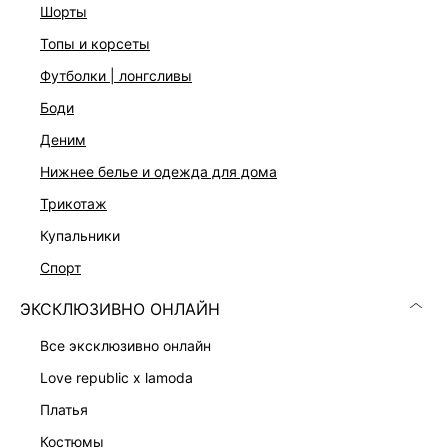
Три цвета: бордовый, молочный и черный с цветочным
шорты
принтом
топы и корсеты
На модели размер 44. Крой модели соответствует
стандартному размеру.
футболки | лонгсливы
боди
ДОСТАВКА И ВОЗВРАТ
деним
Подробные условия доставки и возврата
нижнее белье и одежда для дома
трикотаж
купальники
спорт
ЭКСКЛЮЗИВНО ОНЛАЙН
все эксклюзивно онлайн
Скачать
Доступно
в AppStore
в GooglePlay
love republic x lamoda
платья
КАТАЛОГ
костюмы