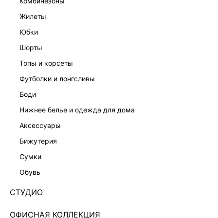
комбинезоны
жилеты
юбки
шорты
топы и корсеты
футболки и лонгсливы
боди
нижнее белье и одежда для дома
аксессуары
бижутерия
ЭКСКЛЮЗИВНО ОНЛАЙН
сумки
АСИММЕТРИЧНОЕ ПЛАТЬЕ МАКСИ ИЗ ШИФОНА
5256604505-59
обувь
Нет в наличии
+179 LR
СТУДИО
ЦВЕТ:
ЧЕРНЫЙ
/
МОЛОЧНЫЙ ПРИНТ
ОФИСНАЯ КОЛЛЕКЦИЯ