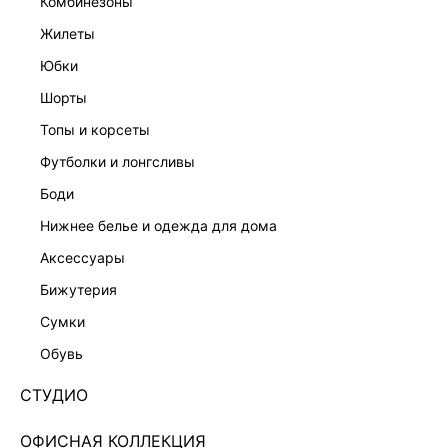
комбинезоны
жилеты
юбки
шорты
топы и корсеты
футболки и лонгсливы
боди
нижнее белье и одежда для дома
аксессуары
бижутерия
ТРИКОТАЖНОЕ ПЛАТЬЕ МИДИ С РАЗРЕЗОМ
сумки
5359362516-37
обувь
Нет в наличии
+279 LR
СТУДИО
ЦВЕТ:
СЕРЫЙ
/
ТЕМНО-СЕРЫЙ
ОФИСНАЯ КОЛЛЕКЦИЯ