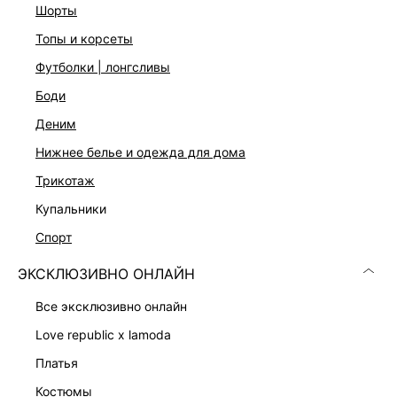
На модели размер 44. Крой модели соответствует
шорты
стандартному размеру.
топы и корсеты
футболки | лонгсливы
ДОСТАВКА И ВОЗВРАТ
боди
Подробные условия доставки и возврата
деним
нижнее белье и одежда для дома
трикотаж
купальники
спорт
ЭКСКЛЮЗИВНО ОНЛАЙН
Скачать
Доступно
в AppStore
в GooglePlay
все эксклюзивно онлайн
love republic x lamoda
КАТАЛОГ
платья
КОМПАНИЯ
костюмы