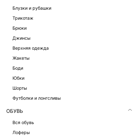
блузки и рубашки
трикотаж
брюки
джинсы
Скачать
Доступно
в AppStore
в GooglePlay
верхняя одежда
КАТАЛОГ
жакеты
боди
КОМПАНИЯ
юбки
шорты
КЛИЕНТАМ
футболки и лонгсливы
ОБУВЬ
ЛИЧНЫЙ КАБИНЕТ
вся обувь
лоферы