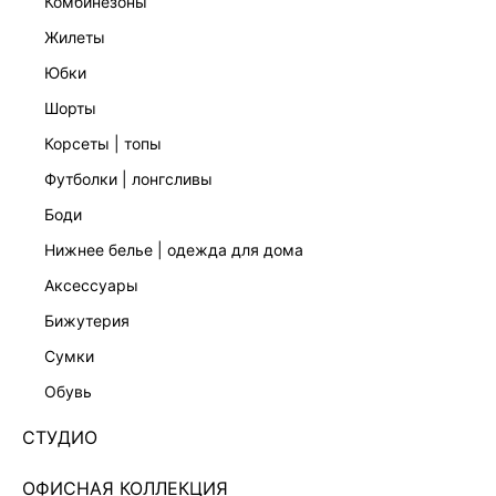
комбинезоны
жилеты
юбки
шорты
корсеты | топы
футболки | лонгсливы
боди
нижнее белье | одежда для дома
аксессуары
бижутерия
ТРИКОТАЖНОЕ ПЛАТЬЕ МИДИ 5450336515-47
сумки
1 599 ₽
6 999 ₽
-77%
обувь
+79 LR
400 ₽
x 4 платежа с Подели
СТУДИО
ЦВЕТ:
СИНИЙ
/
ТЕМНО-СИНИЙ
ОФИСНАЯ КОЛЛЕКЦИЯ