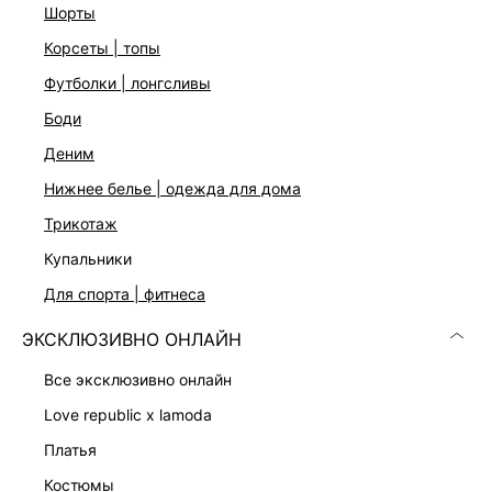
Длинные рукава
шорты
Три цвета: молочный, шоколадный и серый меланж
корсеты | топы
На модели размер 44. Крой модели соответствует
стандартному размеру.
футболки | лонгсливы
боди
ДОСТАВКА И ВОЗВРАТ
деним
Подробные условия доставки и возврата
нижнее белье | одежда для дома
трикотаж
купальники
для спорта | фитнеса
ЭКСКЛЮЗИВНО ОНЛАЙН
все эксклюзивно онлайн
Скачать
Доступно
в AppStore
в GooglePlay
love republic x lamoda
платья
КАТАЛОГ
костюмы