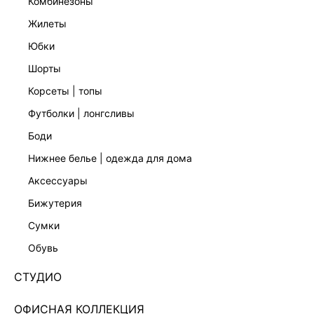
комбинезоны
жилеты
юбки
шорты
корсеты | топы
футболки | лонгсливы
боди
нижнее белье | одежда для дома
аксессуары
бижутерия
ЭКСКЛЮЗИВНО ОНЛАЙН
сумки
ТРИКОТАЖНОЕ ПЛАТЬЕ С ШЕРСТЬЮ 5451306524-
22
обувь
Нет в наличии
+139 LR
СТУДИО
ЦВЕТ:
КОРИЧНЕВЫЙ
/
ШОКОЛАДНЫЙ
ОФИСНАЯ КОЛЛЕКЦИЯ