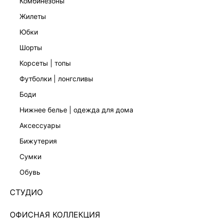
комбинезоны
жилеты
юбки
шорты
корсеты | топы
футболки | лонгсливы
боди
нижнее белье | одежда для дома
аксессуары
бижутерия
КОЛЛЕКЦИЯ СТУДИО
сумки
ПЛАТЬЕ МИНИ С ДРАПИРОВКОЙ 5451628533-193
обувь
2 599 ₽
8 999 ₽
-71%
+129 LR
650 ₽
x 4 платежа с Подели
СТУДИО
ЦВЕТ:
КОРИЧНЕВЫЙ
/
КАРАМЕЛЬНЫЙ
ОФИСНАЯ КОЛЛЕКЦИЯ