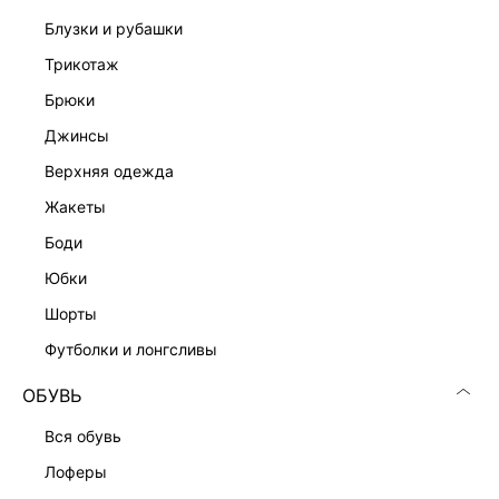
блузки и рубашки
трикотаж
брюки
джинсы
верхняя одежда
Скачать
Доступно
в AppStore
в GooglePlay
жакеты
боди
КАТАЛОГ
юбки
КОМПАНИЯ
шорты
футболки и лонгсливы
КЛИЕНТАМ
ОБУВЬ
вся обувь
ЛИЧНЫЙ КАБИНЕТ
лоферы