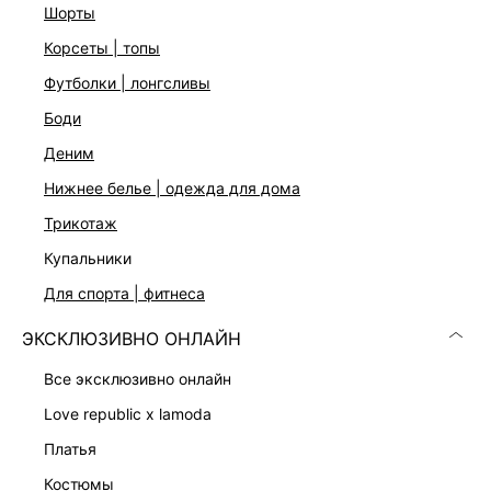
шорты
корсеты | топы
ДОСТАВКА И ВОЗВРАТ
футболки | лонгсливы
Подробные условия доставки и возврата
боди
деним
нижнее белье | одежда для дома
трикотаж
купальники
для спорта | фитнеса
Скачать
Доступно
в AppStore
в GooglePlay
ЭКСКЛЮЗИВНО ОНЛАЙН
все эксклюзивно онлайн
КАТАЛОГ
love republic x lamoda
КОМПАНИЯ
платья
костюмы