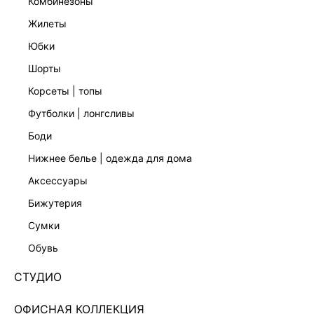
комбинезоны
жилеты
юбки
шорты
корсеты | топы
футболки | лонгсливы
боди
нижнее белье | одежда для дома
аксессуары
бижутерия
ЭКСКЛЮЗИВНО ОНЛАЙН
сумки
ДЖИНСОВОЕ ПЛАТЬЕ МИНИ 6254473538-102
обувь
Нет в наличии
+99 LR
СТУДИО
ЦВЕТ:
СИНИЙ
/
ГОЛУБОЙ ИНДИГО
ОФИСНАЯ КОЛЛЕКЦИЯ
РАЗМЕР