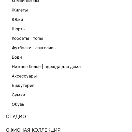
комбинезоны
жилеты
юбки
шорты
корсеты | топы
футболки | лонгсливы
боди
нижнее белье | одежда для дома
аксессуары
бижутерия
ЭКСКЛЮЗИВНО ОНЛАЙН
сумки
ДЖИНСОВОЕ ПЛАТЬЕ МИНИ 6254469527-109
обувь
Нет в наличии
+149 LR
СТУДИО
ЦВЕТ:
СЕРЫЙ
/
ТЕМНО-СЕРЫЙ ДЕНИМ
ОФИСНАЯ КОЛЛЕКЦИЯ
РАЗМЕР