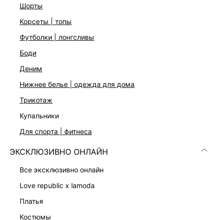
шорты
Цвет: темно-серый деним
На модели размер 44. Крой модели соответствует
корсеты | топы
стандартному размеру.
футболки | лонгсливы
боди
ДОСТАВКА И ВОЗВРАТ
деним
Подробные условия доставки и возврата
нижнее белье | одежда для дома
трикотаж
купальники
для спорта | фитнеса
ЭКСКЛЮЗИВНО ОНЛАЙН
все эксклюзивно онлайн
Скачать
Доступно
в AppStore
в GooglePlay
love republic x lamoda
КАТАЛОГ
платья
костюмы