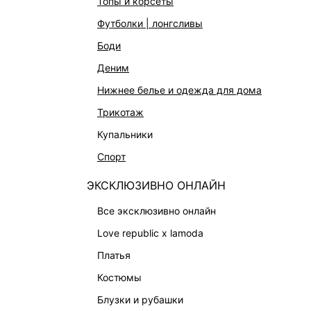
топы и корсеты
футболки | лонгсливы
КАТАЛОГ
КОМПАНИЯ
боди
НОВИНКИ
О Melon Fa
деним
СТУДИО
Франчайзин
нижнее белье и одежда для дома
ОФИСНАЯ КОЛЛЕКЦИЯ
Новости и 
трикотаж
ОДЕЖДА
Магазины
купальники
ЭКСКЛЮЗИВНО ОНЛАЙН
Работа в 
спорт
ОБУВЬ
ЭКСКЛЮЗИВНО ОНЛАЙН
СУМКИ
АКСЕССУАРЫ И УКРАШЕНИЯ
все эксклюзивно онлайн
ФИНАЛЬНАЯ РАСПРОДАЖА
love republic x lamoda
ПОДАРОЧНЫЕ СЕРТИФИКАТЫ
платья
BEAUTY
костюмы
БАЛЬЗАМЫ-ТИНТЫ
блузки и рубашки