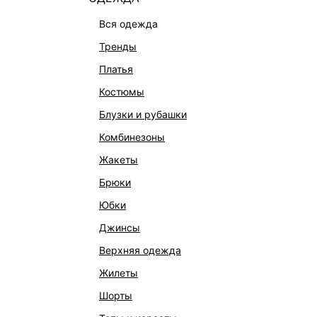
вся одежда
тренды
платья
костюмы
блузки и рубашки
комбинезоны
жакеты
брюки
юбки
джинсы
верхняя одежда
жилеты
шорты