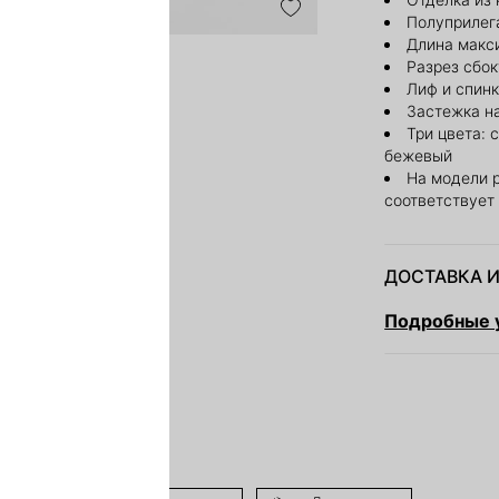
Полуприлег
Длина макс
Разрез сбок
Лиф и спинк
Застежка н
Три цвета: 
бежевый
На модели 
соответствует
ДОСТАВКА И
Подробные у