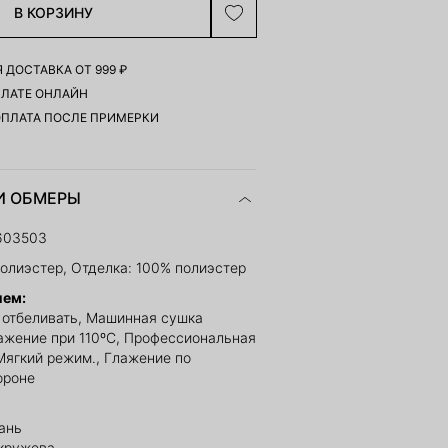
В КОРЗИНУ
 ДОСТАВКА ОТ 999 ₽
ПЛАТЕ ОНЛАЙН
ОПЛАТА ПОСЛЕ ПРИМЕРКИ
И ОБМЕРЫ
603503
олиэстер, Отделка: 100% полиэстер
ием:
е отбеливать, Машинная сушка
ажение при 110ºС, Профессиональная
 Мягкий режим., Глажение по
ороне
ань
 кружева