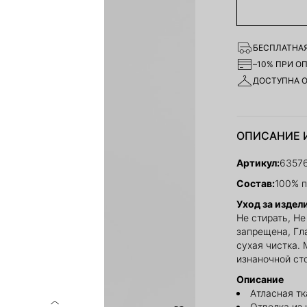
БЕСПЛАТНАЯ
–10% ПРИ О
ДОСТУПНА 
ОПИСАНИЕ 
Артикул:
6357
Состав:
100% п
Уход за издел
Не стирать, Н
запрещена, Гл
сухая чистка.
изнаночной ст
Описание
Атласная тк
Отделка из