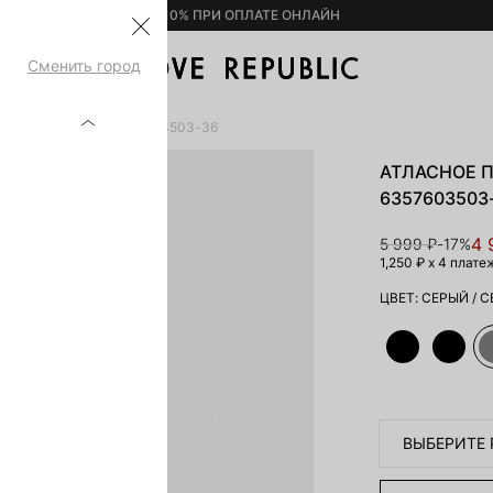
– 10% ПРИ ОПЛАТЕ ОНЛАЙН
Сменить город
И С КРУЖЕВОМ 6357603503-36
АТЛАСНОЕ 
6357603503
4 
5 999 ₽
-17%
1,250 ₽
x 4 плате
ЦВЕТ:
СЕРЫЙ
/
С
ВЫБЕРИТЕ 