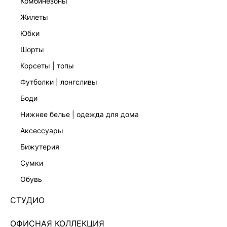
комбинезоны
жилеты
юбки
шорты
корсеты | топы
футболки | лонгсливы
боди
нижнее белье | одежда для дома
аксессуары
бижутерия
ПЛАТЬЕ МИНИ С ВИСКОЗОЙ 6358623519-77
сумки
7 999 ₽
обувь
+399 LR
2,000 ₽
x 4 платежа с Подели
СТУДИО
ЦВЕТ:
КРАСНЫЙ
/
ЯГОДНЫЙ
ОФИСНАЯ КОЛЛЕКЦИЯ