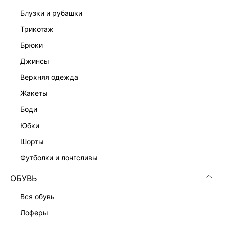
блузки и рубашки
трикотаж
брюки
джинсы
верхняя одежда
Скачать
Доступно
в AppStore
в GooglePlay
жакеты
боди
КАТАЛОГ
юбки
шорты
КОМПАНИЯ
футболки и лонгсливы
КЛИЕНТАМ
ОБУВЬ
вся обувь
ЛИЧНЫЙ КАБИНЕТ
лоферы