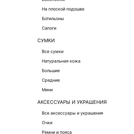
ОБУВЬ
на плоской подошве
СУМКИ
ботильоны
АКСЕССУАРЫ И УКРАШЕНИЯ
сапоги
ФИНАЛЬНАЯ РАСПРОДАЖА
СУМКИ
ПОДАРОЧНЫЕ СЕРТИФИКАТЫ
BEAUTY
все сумки
БАЛЬЗАМЫ-ТИНТЫ
натуральная кожа
АРОМАТЫ
большие
ЛИМИТИРОВАННЫЕ КОЛЛЕКЦИИ
средние
КАПСУЛЬНЫЙ ГАРДЕРОБ
мини
БОХО-ШИК
АКСЕССУАРЫ И УКРАШЕНИЯ
В ОТТЕНКАХ СЕРОГО
все аксессуары и украшения
LOVE REPUBLIC MAISON
очки
ДАЙДЖЕСТ
ремни и пояса