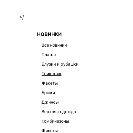
Меню
Каталог
НОВИНКИ
ГЛАВНАЯ
ОДЕЖДА
ПЛАТЬЯ
КОМБИНАЦИЯ И САРАФ
все новинки
ЖЕНСКИЕ ПЛАТЬЯ-КОМБИНАЦИИ
платья
КОМБИНАЦИЯ И САРАФАНЫ
ОФИСНЫЕ
ТРИКОТА
блузки и рубашки
трикотаж
жакеты
брюки
джинсы
верхняя одежда
комбинезоны
жилеты