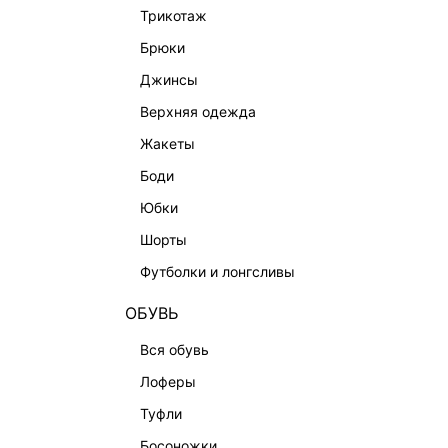
трикотаж
брюки
джинсы
верхняя одежда
жакеты
боди
юбки
шорты
КАТАЛОГ
КОМПАНИЯ
футболки и лонгсливы
НОВИНКИ
О Melon Fa
ОБУВЬ
СТУДИО
Франчайзин
вся обувь
ОФИСНАЯ КОЛЛЕКЦИЯ
Новости и 
лоферы
ОДЕЖДА
Магазины
туфли
ЭКСКЛЮЗИВНО ОНЛАЙН
Работа в 
босоножки