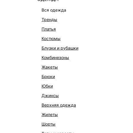
вся одежда
тренды
платья
костюмы
блузки и рубашки
комбинезоны
жакеты
брюки
юбки
АТЛАСНОЕ ПЛАТЬЕ С КРУЖЕВОМ
ТРИКОТ
джинсы
1 799 ₽
5 599 ₽
-68%
6 999 ₽
верхняя одежда
НАТУРАЛ
жилеты
шорты