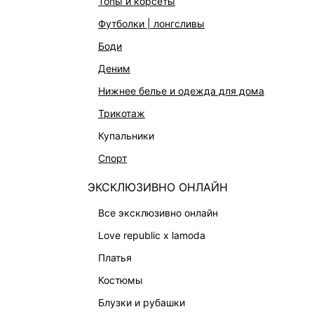
топы и корсеты
футболки | лонгсливы
боди
деним
нижнее белье и одежда для дома
трикотаж
купальники
спорт
ЭКСКЛЮЗИВНО ОНЛАЙН
все эксклюзивно онлайн
love republic x lamoda
платья
ТРИКОТАЖНОЕ ПЛАТЬЕ С ХЛОПКОМ
ПЛАТЬЕ
костюмы
1 599 ₽
5 999 ₽
-73%
8 999 ₽
ЭКСКЛЮЗИВНО ОНЛАЙН
НАТУРАЛ
блузки и рубашки