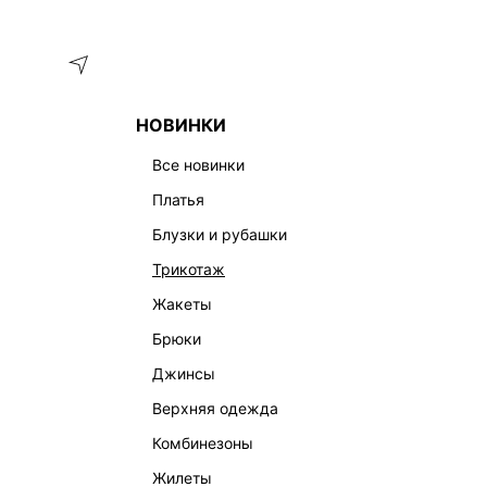
Меню
Каталог
НОВИНКИ
ГЛАВНАЯ
ОДЕЖДА
ШОРТЫ
ШОРТЫ МИНИ СО СРЕДНЕ
все новинки
платья
блузки и рубашки
трикотаж
жакеты
брюки
джинсы
верхняя одежда
комбинезоны
жилеты