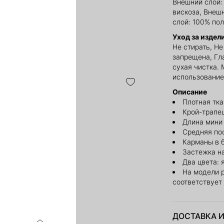
Внешний слой:
вискоза, Внеш
слой: 100% по
Уход за издел
Не стирать, Н
запрещена, Гл
сухая чистка. 
использование
Описание
Плотная тк
Крой-трапе
Длина мини
Средняя по
Карманы в 
Застежка н
Два цвета: 
На модели 
соответствует
ДОСТАВКА И