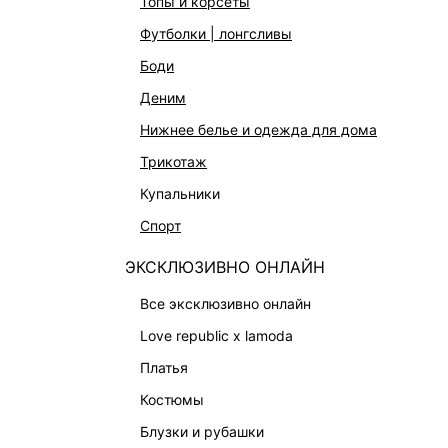
топы и корсеты
СУМКИ
футболки | лонгсливы
АКСЕССУАРЫ И УКРАШЕНИЯ
боди
ФИНАЛЬНАЯ РАСПРОДАЖА
деним
ПОДАРОЧНЫЕ СЕРТИФИКАТЫ
нижнее белье и одежда для дома
BEAUTY
трикотаж
БАЛЬЗАМЫ-ТИНТЫ
купальники
АРОМАТЫ
спорт
ЛИМИТИРОВАННЫЕ КОЛЛЕКЦИИ
КАПСУЛЬНЫЙ ГАРДЕРОБ
ЭКСКЛЮЗИВНО ОНЛАЙН
БОХО-ШИК
все эксклюзивно онлайн
В ОТТЕНКАХ СЕРОГО
love republic x lamoda
LOVE REPUBLIC MAISON
платья
ДАЙДЖЕСТ
костюмы
LOVE 2.0
блузки и рубашки