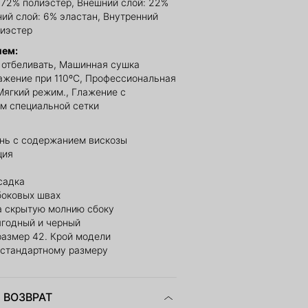
 72% полиэстер, Внешний слой: 22%
ний слой: 6% эластан, Внутренний
лиэстер
ием:
е отбеливать, Машинная сушка
ажение при 110ºС, Профессиональная
Мягкий режим., Глажение с
м специальной сетки
ань с содержанием вискозы
ция
садка
боковых швах
а скрытую молнию сбоку
ягодный и черный
размер 42. Крой модели
 стандартному размеру
 ВОЗВРАТ