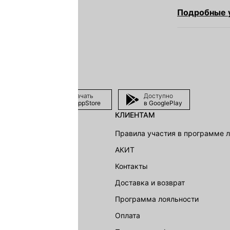
Подробные у
Скачать
Доступно
в AppStore
в GooglePlay
КЛИЕНТАМ
shion Group
Правила участия в программе 
г
АКИТ
акции
Контакты
Доставка и возврат
LOVE REPUBLIC
Программа лояльности
Оплата