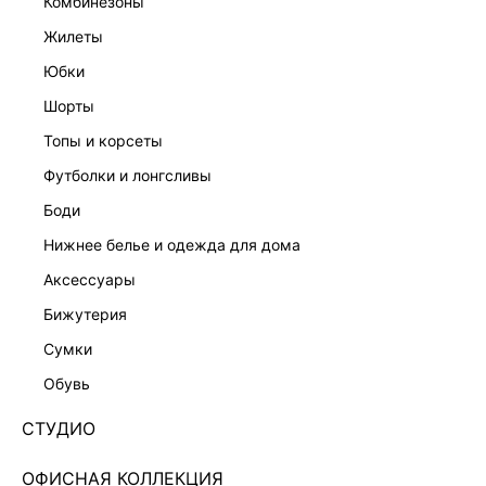
комбинезоны
жилеты
юбки
шорты
топы и корсеты
футболки и лонгсливы
боди
нижнее белье и одежда для дома
аксессуары
бижутерия
ДЖИНСОВЫЕ ШОРТЫ-БЕРМУДЫ 5255451716-108
сумки
Нет в наличии
+149 LR
обувь
ЦВЕТ:
СЕРЫЙ
/
СЕРЫЙ ДЕНИМ
СТУДИО
РАЗМЕР
ОФИСНАЯ КОЛЛЕКЦИЯ