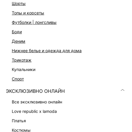
шорты
Подробные условия доставки и возврата
топы и корсеты
футболки | лонгсливы
боди
деним
нижнее белье и одежда для дома
Скачать
Доступно
трикотаж
в AppStore
в GooglePlay
купальники
КАТАЛОГ
спорт
ЭКСКЛЮЗИВНО ОНЛАЙН
КОМПАНИЯ
все эксклюзивно онлайн
КЛИЕНТАМ
love republic x lamoda
платья
ЛИЧНЫЙ КАБИНЕТ
костюмы