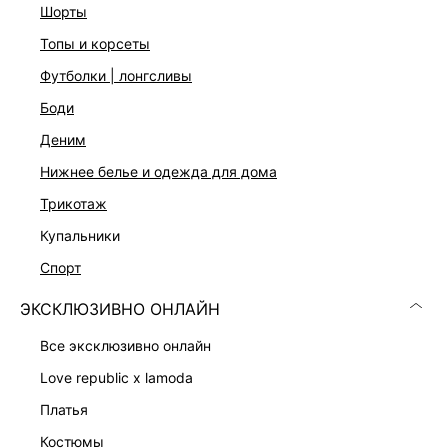
шорты
топы и корсеты
футболки | лонгсливы
боди
Скачать
Доступно
деним
в AppStore
в GooglePlay
нижнее белье и одежда для дома
КАТАЛОГ
трикотаж
купальники
КОМПАНИЯ
спорт
ЭКСКЛЮЗИВНО ОНЛАЙН
КЛИЕНТАМ
все эксклюзивно онлайн
ЛИЧНЫЙ КАБИНЕТ
love republic x lamoda
платья
костюмы