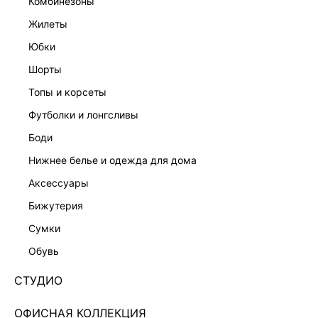
комбинезоны
жилеты
юбки
шорты
топы и корсеты
футболки и лонгсливы
боди
ШОРТЫ-БЕРМУДЫ ИЗ 100% ХЛОПКА 5255218750-
нижнее белье и одежда для дома
50
аксессуары
Нет в наличии
+279 LR
бижутерия
ЦВЕТ:
ЧЕРНЫЙ
/
ЧЕРНЫЙ
сумки
обувь
СТУДИО
ОФИСНАЯ КОЛЛЕКЦИЯ
РАЗМЕР