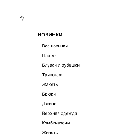
Меню
Каталог
НОВИНКИ
ГЛАВНАЯ
ОДЕЖДА
ШОРТЫ
ШОРТЫ ИЗ ХЛОПКА 52552
все новинки
платья
блузки и рубашки
трикотаж
жакеты
брюки
джинсы
верхняя одежда
комбинезоны
жилеты