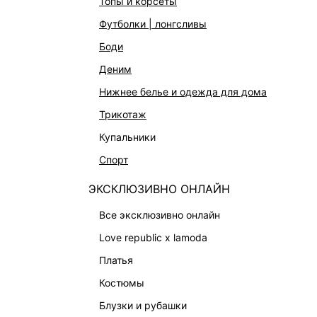
топы и корсеты
АКСЕССУАРЫ И УКРАШЕНИЯ
футболки | лонгсливы
ФИНАЛЬНАЯ РАСПРОДАЖА
боди
ПОДАРОЧНЫЕ СЕРТИФИКАТЫ
деним
BEAUTY
нижнее белье и одежда для дома
БАЛЬЗАМЫ-ТИНТЫ
трикотаж
АРОМАТЫ
купальники
ЛИМИТИРОВАННЫЕ КОЛЛЕКЦИИ
спорт
КАПСУЛЬНЫЙ ГАРДЕРОБ
ЭКСКЛЮЗИВНО ОНЛАЙН
БОХО-ШИК
В ОТТЕНКАХ СЕРОГО
все эксклюзивно онлайн
LOVE REPUBLIC MAISON
love republic x lamoda
ДАЙДЖЕСТ
платья
LOVE 2.0
костюмы
блузки и рубашки