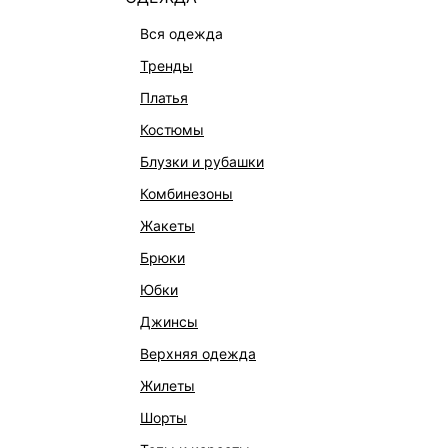
вся одежда
тренды
платья
костюмы
блузки и рубашки
комбинезоны
КАТАЛОГ
КОМПАНИЯ
жакеты
НОВИНКИ
О Melon Fa
брюки
СТУДИО
Франчайзин
юбки
ОФИСНАЯ КОЛЛЕКЦИЯ
Новости и 
джинсы
ОДЕЖДА
Магазины
верхняя одежда
ЭКСКЛЮЗИВНО ОНЛАЙН
Работа в 
жилеты
ОБУВЬ
шорты
СУМКИ