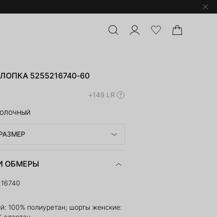
ЛОПКА 5255216740-60
+149 LR
ОЛОЧНЫЙ
РАЗМЕР
И ОБМЕРЫ
216740
й: 100% полиуретан; шорты женские:
% эластан