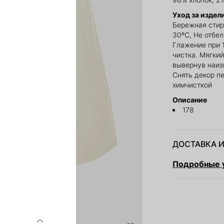
Уход за издел
Бережная стир
30ºС, Не отбе
Глажение при 
чистка. Мягкий
вывернув наиз
Снять декор п
химчисткой
Описание
178
ДОСТАВКА И
Подробные у