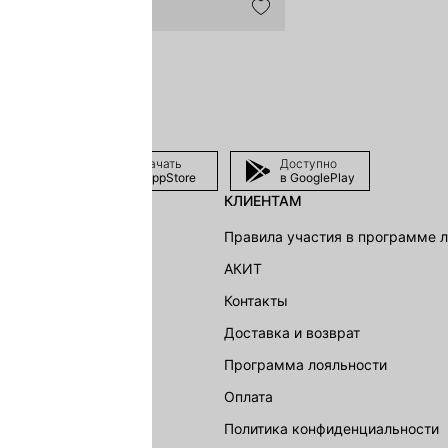
Скачать
Доступно
в AppStore
в GooglePlay
КЛИЕНТАМ
shion Group
Правила участия в программе 
г
АКИТ
акции
Контакты
Доставка и возврат
LOVE REPUBLIC
Программа лояльности
Оплата
Политика конфиденциальности