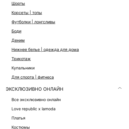
Два цвета: черный и серый меланж
шорты
На модели размер 44. Крой модели соответствует
корсеты | топы
стандартному размеру
футболки | лонгсливы
боди
ДОСТАВКА И ВОЗВРАТ
деним
Подробные условия доставки и возврата
нижнее белье | одежда для дома
трикотаж
купальники
для спорта | фитнеса
ЭКСКЛЮЗИВНО ОНЛАЙН
Скачать
Доступно
все эксклюзивно онлайн
в AppStore
в GooglePlay
love republic x lamoda
КАТАЛОГ
платья
костюмы