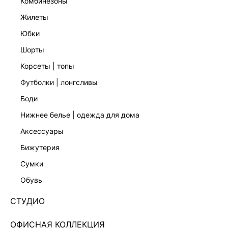
комбинезоны
жилеты
юбки
шорты
корсеты | топы
футболки | лонгсливы
боди
нижнее белье | одежда для дома
аксессуары
бижутерия
ШОРТЫ С ВЫСОКОЙ ПОСАДКОЙ 5358214738-50
сумки
Нет в наличии
+49 LR
обувь
ЦВЕТ:
ЧЕРНЫЙ
/
ЧЕРНЫЙ
СТУДИО
РАЗМЕР
ОФИСНАЯ КОЛЛЕКЦИЯ