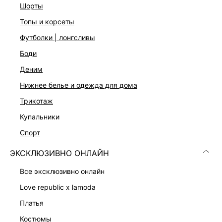
шорты
ДОСТАВКА И ВОЗВРАТ
топы и корсеты
Подробные условия доставки и возврата
футболки | лонгсливы
боди
деним
нижнее белье и одежда для дома
трикотаж
купальники
Скачать
Доступно
в AppStore
в GooglePlay
спорт
КАТАЛОГ
ЭКСКЛЮЗИВНО ОНЛАЙН
все эксклюзивно онлайн
КОМПАНИЯ
love republic x lamoda
платья
КЛИЕНТАМ
костюмы