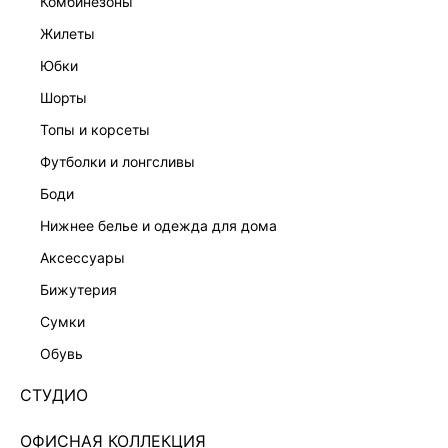
комбинезоны
жилеты
юбки
шорты
топы и корсеты
футболки и лонгсливы
боди
нижнее белье и одежда для дома
аксессуары
бижутерия
ТОП В ПОЛОСКУ 4255103350-5
сумки
Нет в наличии
+39 LR
обувь
ЦВЕТ:
БЕЛЫЙ
/
БЕЛЫЙ ПРИНТ ГРАФИКА
СТУДИО
РАЗМЕР
ОФИСНАЯ КОЛЛЕКЦИЯ