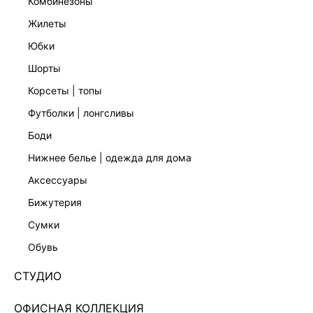
комбинезоны
жилеты
юбки
шорты
корсеты | топы
футболки | лонгсливы
боди
нижнее белье | одежда для дома
аксессуары
бижутерия
ТОП НА БРЕТЕЛЯХ 4256102308-13
сумки
Нет в наличии
+74 LR
обувь
ЦВЕТ:
ЗЕЛЕНЫЙ
/
ХАКИ/ОЛИВКОВЫЙ
СТУДИО
РАЗМЕР
ОФИСНАЯ КОЛЛЕКЦИЯ