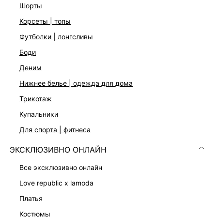
шорты
корсеты | топы
ДОСТАВКА И ВОЗВРАТ
футболки | лонгсливы
Подробные условия доставки и возврата
боди
деним
нижнее белье | одежда для дома
трикотаж
купальники
для спорта | фитнеса
Скачать
Доступно
в AppStore
в GooglePlay
ЭКСКЛЮЗИВНО ОНЛАЙН
КАТАЛОГ
все эксклюзивно онлайн
love republic x lamoda
КОМПАНИЯ
платья
костюмы