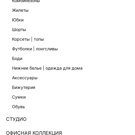
комбинезоны
жилеты
юбки
шорты
корсеты | топы
футболки | лонгсливы
боди
КОРСЕТНЫЙ ТОП НА БРЕТЕЛЯХ 5153028369-161
нижнее белье | одежда для дома
Нет в наличии
+179 LR
аксессуары
бижутерия
ЦВЕТ:
161
/
СЕРО-ГОЛУБОЙ
сумки
РАЗМЕР
обувь
ОПИСАНИЕ И ОБМЕРЫ
СТУДИО
Артикул:
5153028369
ОФИСНАЯ КОЛЛЕКЦИЯ