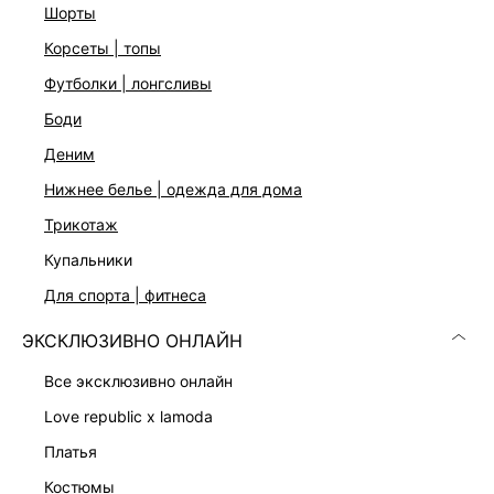
шорты
ДОСТАВКА И ВОЗВРАТ
корсеты | топы
Подробные условия доставки и возврата
футболки | лонгсливы
боди
деним
нижнее белье | одежда для дома
трикотаж
купальники
Скачать
Доступно
в AppStore
в GooglePlay
для спорта | фитнеса
КАТАЛОГ
ЭКСКЛЮЗИВНО ОНЛАЙН
все эксклюзивно онлайн
КОМПАНИЯ
love republic x lamoda
платья
КЛИЕНТАМ
костюмы