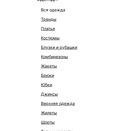
вся одежда
тренды
платья
костюмы
блузки и рубашки
комбинезоны
КАТАЛОГ
КОМПАНИЯ
жакеты
НОВИНКИ
О Melon Fa
брюки
СТУДИО
Франчайзин
юбки
ОФИСНАЯ КОЛЛЕКЦИЯ
Новости и 
джинсы
ОДЕЖДА
Магазины
верхняя одежда
ЭКСКЛЮЗИВНО ОНЛАЙН
Работа в 
жилеты
ОБУВЬ
шорты
СУМКИ