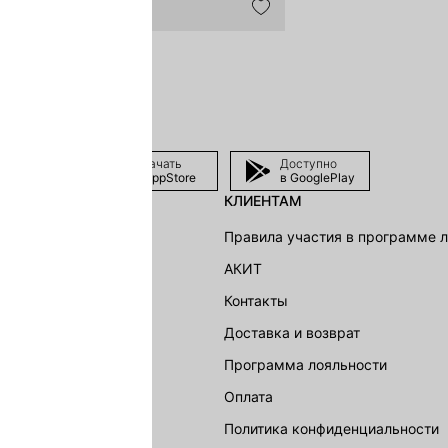
Скачать
Доступно
в AppStore
в GooglePlay
КЛИЕНТАМ
shion Group
Правила участия в программе 
г
АКИТ
акции
Контакты
Доставка и возврат
LOVE REPUBLIC
Программа лояльности
Оплата
Политика конфиденциальности