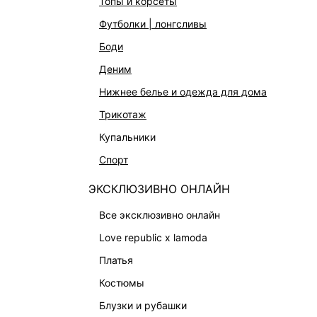
топы и корсеты
АКСЕССУАРЫ И УКРАШЕНИЯ
футболки | лонгсливы
ФИНАЛЬНАЯ РАСПРОДАЖА
боди
ПОДАРОЧНЫЕ СЕРТИФИКАТЫ
деним
BEAUTY
нижнее белье и одежда для дома
БАЛЬЗАМЫ-ТИНТЫ
трикотаж
АРОМАТЫ
купальники
ЛИМИТИРОВАННЫЕ КОЛЛЕКЦИИ
спорт
КАПСУЛЬНЫЙ ГАРДЕРОБ
ЭКСКЛЮЗИВНО ОНЛАЙН
БОХО-ШИК
В ОТТЕНКАХ СЕРОГО
все эксклюзивно онлайн
LOVE REPUBLIC MAISON
love republic x lamoda
ДАЙДЖЕСТ
платья
LOVE 2.0
костюмы
блузки и рубашки