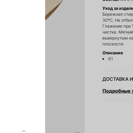
Уход за издел
Бережная стир
30ºС, Не отбе
Глажение при 
чистка. Мягкий
вывернутым на
плоскости
Описание
61
ДОСТАВКА И
Подробные у