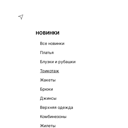
Меню
Каталог
НОВИНКИ
ГЛАВНАЯ
ОДЕЖДА
КОРСЕТЫ | ТОПЫ
ТОП-КОРСЕТ И
все новинки
платья
блузки и рубашки
трикотаж
жакеты
брюки
джинсы
верхняя одежда
комбинезоны
жилеты