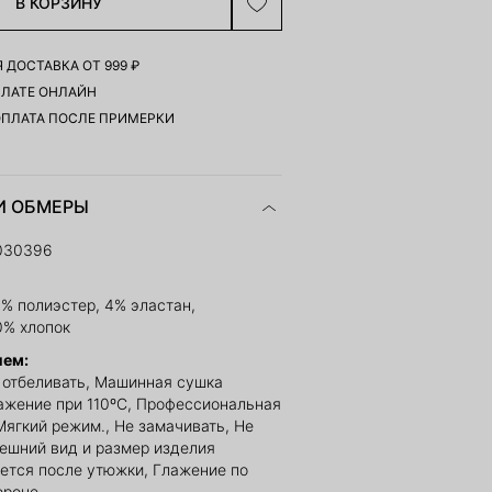
В КОРЗИНУ
 ДОСТАВКА ОТ 999 ₽
ПЛАТЕ ОНЛАЙН
ОПЛАТА ПОСЛЕ ПРИМЕРКИ
И ОБМЕРЫ
030396
4% полиэстер, 4% эластан,
0% хлопок
ием:
е отбеливать, Машинная сушка
ажение при 110ºС, Профессиональная
Мягкий режим., Не замачивать, Не
нешний вид и размер изделия
ется после утюжки, Глажение по
ороне