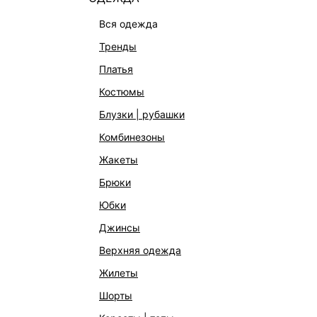
вся одежда
тренды
платья
костюмы
блузки | рубашки
комбинезоны
жакеты
брюки
юбки
джинсы
верхняя одежда
КАТАЛОГ
КОМПАНИЯ
жилеты
НОВИНКИ
О Melon Fa
шорты
СТУДИО
Франчайзин