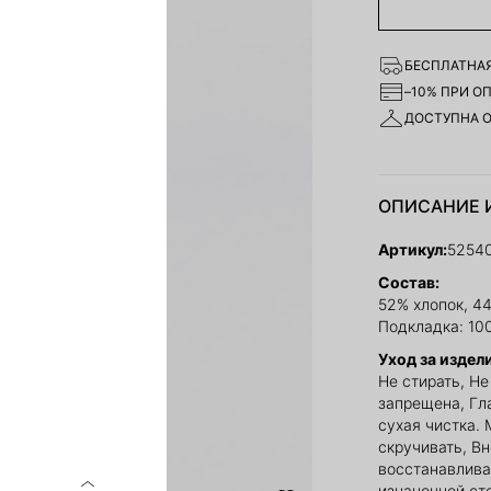
БЕСПЛАТНАЯ
–10% ПРИ О
ДОСТУПНА 
ОПИСАНИЕ 
Артикул:
5254
Состав:
52% хлопок, 4
Подкладка: 10
Уход за издел
Не стирать, Н
запрещена, Гл
сухая чистка. 
скручивать, В
восстанавлива
изнаночной ст