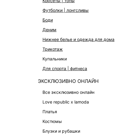
корсеты | топы
ОФИСНАЯ КОЛЛЕКЦИЯ
Новости и 
футболки | лонгсливы
ОДЕЖДА
Магазины
боди
ЭКСКЛЮЗИВНО ОНЛАЙН
Работа в 
деним
ОБУВЬ
нижнее белье и одежда для дома
СУМКИ
трикотаж
АКСЕССУАРЫ | УКРАШЕНИЯ
купальники
ФИНАЛЬНАЯ РАСПРОДАЖА
для спорта | фитнеса
ПОДАРОЧНЫЕ СЕРТИФИКАТЫ
BEAUTY
ЭКСКЛЮЗИВНО ОНЛАЙН
БАЛЬЗАМЫ-ТИНТЫ
все эксклюзивно онлайн
АРОМАТЫ
love republic x lamoda
ЛИМИТИРОВАННЫЕ КОЛЛЕКЦИИ
платья
КАПСУЛЬНЫЙ ГАРДЕРОБ
костюмы
БОХО-ШИК
блузки и рубашки