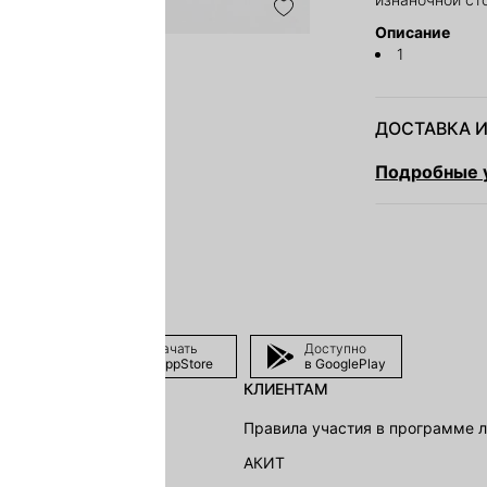
Описание
1
ДОСТАВКА И
Подробные у
Скачать
Доступно
в AppStore
в GooglePlay
КЛИЕНТАМ
shion Group
Правила участия в программе 
г
АКИТ