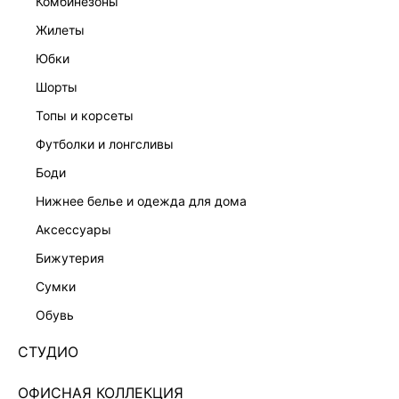
комбинезоны
жилеты
юбки
шорты
топы и корсеты
футболки и лонгсливы
боди
нижнее белье и одежда для дома
аксессуары
бижутерия
ТОП ИЗ ХЛОПКА 5357101307-33
сумки
Нет в наличии
+49 LR
обувь
ЦВЕТ:
СЕРЫЙ
/
СВЕТЛО-СЕРЫЙ МЕЛАНЖ
СТУДИО
ОФИСНАЯ КОЛЛЕКЦИЯ