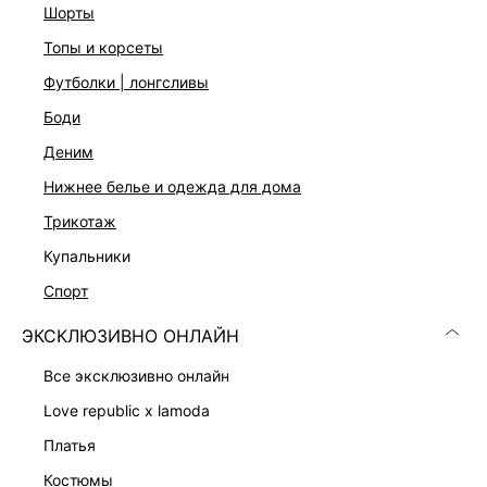
шорты
На модели размер 44. Крой модели соответствует
стандартному размеру
топы и корсеты
футболки | лонгсливы
ДОСТАВКА И ВОЗВРАТ
боди
деним
Подробные условия доставки и возврата
нижнее белье и одежда для дома
трикотаж
купальники
спорт
ЭКСКЛЮЗИВНО ОНЛАЙН
Скачать
Доступно
в AppStore
в GooglePlay
все эксклюзивно онлайн
love republic x lamoda
КАТАЛОГ
платья
костюмы
КОМПАНИЯ