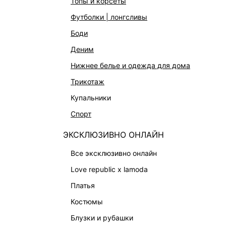
топы и корсеты
ОБУВЬ
футболки | лонгсливы
СУМКИ
боди
АКСЕССУАРЫ И УКРАШЕНИЯ
деним
ФИНАЛЬНАЯ РАСПРОДАЖА
нижнее белье и одежда для дома
ПОДАРОЧНЫЕ СЕРТИФИКАТЫ
трикотаж
BEAUTY
купальники
БАЛЬЗАМЫ-ТИНТЫ
спорт
АРОМАТЫ
ЭКСКЛЮЗИВНО ОНЛАЙН
ЛИМИТИРОВАННЫЕ КОЛЛЕКЦИИ
все эксклюзивно онлайн
КАПСУЛЬНЫЙ ГАРДЕРОБ
love republic x lamoda
БОХО-ШИК
платья
В ОТТЕНКАХ СЕРОГО
костюмы
LOVE REPUBLIC MAISON
блузки и рубашки
ДАЙДЖЕСТ