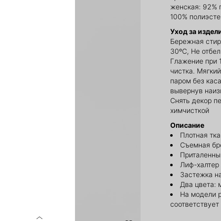
женская: 92% 
100% полиэсте
Уход за издел
Бережная стир
30ºС, Не отбе
Глажение при 
чистка. Мягки
паром без каса
вывернув наиз
Снять декор п
химчисткой
Описание
Плотная тк
Съемная бр
Приталенный
Лиф-халтер
Застежка н
Два цвета:
На модели 
соответствует