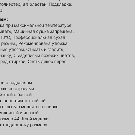
полиэстер, 8% эластан, Подкладка:
р
ием:
ка при максимальной температуре
ливать, Машинная сушка запрещена,
110ºС, Профессиональная сухая
й режим., Рекомендована утюжка
ния утюгом, Стирать и гладить,
нанку, С изделиями похожих цветов,
еред стиркой, Снять декор перед
ань с подкладом
ошь со стразами
 крой с баской
 с воротником-стойкой
а скрытую молнию на спинке
 молочный и черный
размер 44. Крой модели
 стандартному размеру