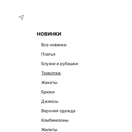
Меню
Каталог
НОВИНКИ
ГЛАВНАЯ
ОДЕЖДА
ТОПЫ И КОРСЕТЫ
ТОП С БРОШЬЮ
все новинки
платья
блузки и рубашки
трикотаж
жакеты
брюки
джинсы
верхняя одежда
комбинезоны
жилеты