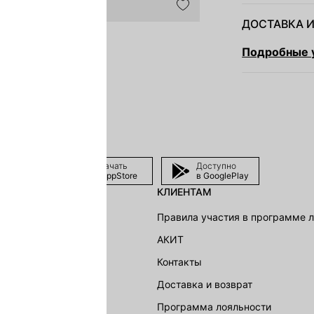
ДОСТАВКА И
Подробные у
Скачать
Доступно
в AppStore
в GooglePlay
КЛИЕНТАМ
shion Group
Правила участия в программе 
г
АКИТ
акции
Контакты
Доставка и возврат
LOVE REPUBLIC
Программа лояльности