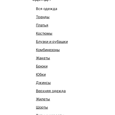
вся одежда
тренды
платья
костюмы
блузки и рубашки
комбинезоны
жакеты
брюки
КАТАЛОГ
КОМПАНИЯ
юбки
НОВИНКИ
О Melon Fa
джинсы
СТУДИО
Франчайзин
верхняя одежда
ОФИСНАЯ КОЛЛЕКЦИЯ
Новости и 
жилеты
ОДЕЖДА
Магазины
шорты
ЭКСКЛЮЗИВНО ОНЛАЙН
Работа в 