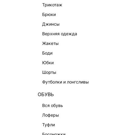
трикотаж
брюки
джинсы
КАТАЛОГ
КОМПАНИЯ
верхняя одежда
НОВИНКИ
О Melon Fa
жакеты
СТУДИО
Франчайзин
боди
ОФИСНАЯ КОЛЛЕКЦИЯ
Новости и 
юбки
ОДЕЖДА
Магазины
шорты
ЭКСКЛЮЗИВНО ОНЛАЙН
Работа в 
футболки и лонгсливы
ОБУВЬ
СУМКИ
ОБУВЬ
АКСЕССУАРЫ И УКРАШЕНИЯ
вся обувь
ФИНАЛЬНАЯ РАСПРОДАЖА
лоферы
ПОДАРОЧНЫЕ СЕРТИФИКАТЫ
туфли
BEAUTY
босоножки