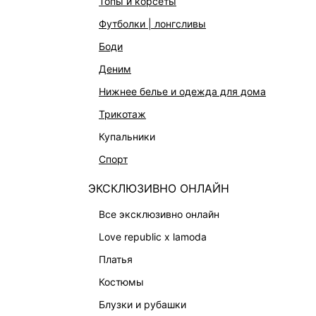
топы и корсеты
футболки | лонгсливы
боди
деним
нижнее белье и одежда для дома
трикотаж
купальники
спорт
ЭКСКЛЮЗИВНО ОНЛАЙН
все эксклюзивно онлайн
ЛОНГСЛИВ ИЗ СЕТКИ
БЛУЗКА
599 ₽
2 999 ₽
-80%
4 599 ₽
love republic x lamoda
КОЛЛЕКЦИЯ СТУДИО
ВЕЧЕРНЯ
платья
костюмы
блузки и рубашки