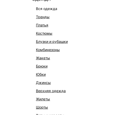
вся одежда
тренды
платья
костюмы
блузки и рубашки
комбинезоны
жакеты
ПЛАТЬЕ ИЗ ТЕНСЕЛЯ
ШИФОНО
брюки
3 999 ₽
7 999 ₽
-50%
8 999 ₽
юбки
джинсы
верхняя одежда
жилеты
шорты