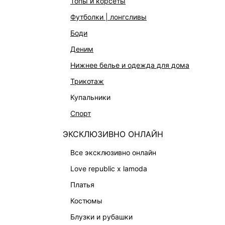
топы и корсеты
АКСЕССУАРЫ И УКРАШЕНИЯ
футболки | лонгсливы
ФИНАЛЬНАЯ РАСПРОДАЖА
боди
ПОДАРОЧНЫЕ СЕРТИФИКАТЫ
деним
BEAUTY
нижнее белье и одежда для дома
БАЛЬЗАМЫ-ТИНТЫ
трикотаж
АРОМАТЫ
купальники
ЛИМИТИРОВАННЫЕ КОЛЛЕКЦИИ
спорт
КАПСУЛЬНЫЙ ГАРДЕРОБ
ЭКСКЛЮЗИВНО ОНЛАЙН
БОХО-ШИК
все эксклюзивно онлайн
В ОТТЕНКАХ СЕРОГО
love republic x lamoda
LOVE REPUBLIC MAISON
платья
ДАЙДЖЕСТ
костюмы
LOVE 2.0
блузки и рубашки