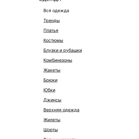
вся одежда
тренды
платья
костюмы
блузки и рубашки
комбинезоны
КАТАЛОГ
КОМПАНИЯ
жакеты
НОВИНКИ
О Melon Fa
брюки
СТУДИО
Франчайзин
юбки
ОФИСНАЯ КОЛЛЕКЦИЯ
Новости и 
джинсы
ОДЕЖДА
Магазины
верхняя одежда
ЭКСКЛЮЗИВНО ОНЛАЙН
Работа в 
жилеты
ОБУВЬ
шорты
СУМКИ