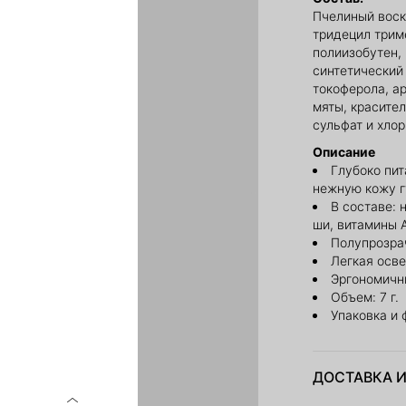
Пчелиный воск
тридецил трим
полиизобутен, 
синтетический 
токоферола, а
мяты, красите
сульфат и хло
Описание
Глубоко пит
нежную кожу г
В составе: 
ши, витамины A
Полупрозра
Легкая осв
Эргономичн
Объем: 7 г.
Упаковка и 
ДОСТАВКА И