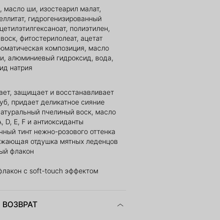
, масло ши, изостеарил малат,
еллитат, гидрогенизированный
цетилэтилгексаноат, полиэтилен,
воск, фитостерилолеат, ацетат
роматическая композиция, масло
ли, алюминиевый гидроксид, вода,
рид натрия
ает, защищает и восстанавливает
уб, придает деликатное сияние
натуральный пчелиный воск, масло
, D, E, F и антиоксиданты
чный тинт нежно-розового оттенка
ежающая отдушка мятных леденцов
ый флакон
флакон с soft-touch эффектом
 ВОЗВРАТ