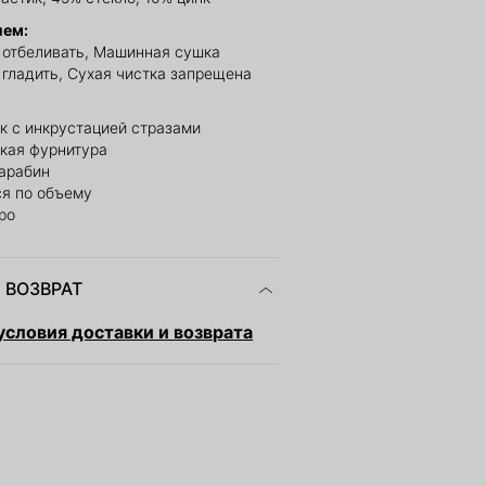
ием:
е отбеливать, Машинная сушка
 гладить, Сухая чистка запрещена
к с инкрустацией стразами
кая фурнитура
карабин
ся по объему
ро
 ВОЗВРАТ
словия доставки и возврата