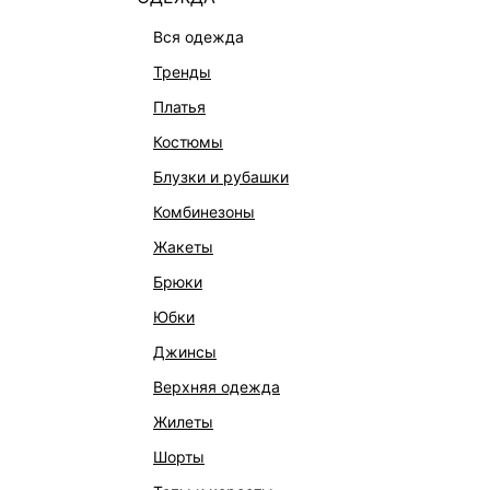
вся одежда
тренды
платья
костюмы
блузки и рубашки
комбинезоны
КАТАЛОГ
КОМПАНИЯ
жакеты
НОВИНКИ
О Melon Fa
брюки
СТУДИО
Франчайзин
юбки
ОФИСНАЯ КОЛЛЕКЦИЯ
Новости и 
джинсы
ОДЕЖДА
Магазины
верхняя одежда
ЭКСКЛЮЗИВНО ОНЛАЙН
Работа в 
жилеты
ОБУВЬ
шорты
СУМКИ