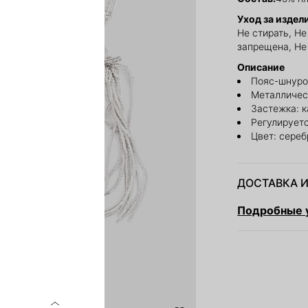
Уход за издел
Не стирать, Н
запрещена, Не
Описание
Пояс-шнуро
Металличес
Застежка: 
Регулирует
Цвет: сереб
ДОСТАВКА И
Подробные у