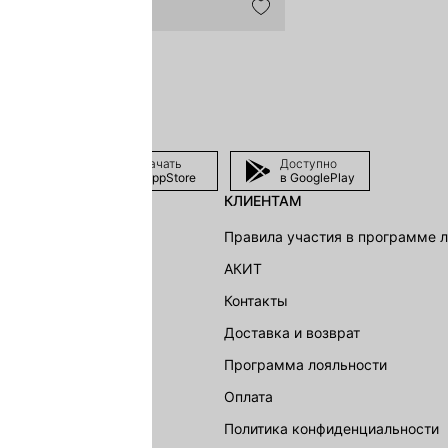
Скачать
Доступно
в AppStore
в GooglePlay
КЛИЕНТАМ
shion Group
Правила участия в программе 
г
АКИТ
акции
Контакты
Доставка и возврат
LOVE REPUBLIC
Программа лояльности
Оплата
Политика конфиденциальности