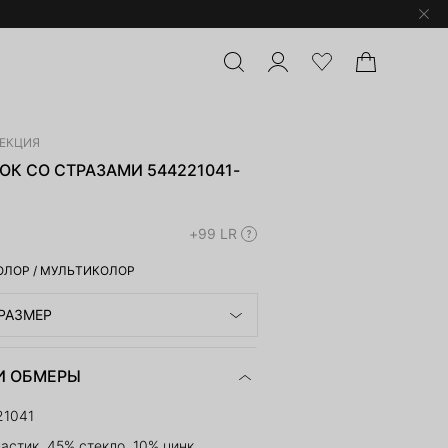
ЛЕКЦИЯ
К СО СТРАЗАМИ 544221041-
+99 LR
ОЛОР
/
МУЛЬТИКОЛОР
РАЗМЕР
И ОБМЕРЫ
21041
астик, 45% стекло, 10% цинк