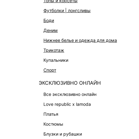
топы и корсеты
АКСЕССУАРЫ И УКРАШЕНИЯ
футболки | лонгсливы
ФИНАЛЬНАЯ РАСПРОДАЖА
боди
ПОДАРОЧНЫЕ СЕРТИФИКАТЫ
деним
BEAUTY
нижнее белье и одежда для дома
БАЛЬЗАМЫ-ТИНТЫ
трикотаж
АРОМАТЫ
купальники
ЛИМИТИРОВАННЫЕ КОЛЛЕКЦИИ
спорт
КАПСУЛЬНЫЙ ГАРДЕРОБ
ЭКСКЛЮЗИВНО ОНЛАЙН
БОХО-ШИК
В ОТТЕНКАХ СЕРОГО
все эксклюзивно онлайн
LOVE REPUBLIC MAISON
love republic x lamoda
ДАЙДЖЕСТ
платья
LOVE 2.0
костюмы
блузки и рубашки