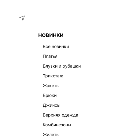
Меню
Каталог
НОВИНКИ
ГЛАВНАЯ
ОДЕЖДА
ТРЕНДЫ
ПОЯС-ШНУРОК СО СТРА
все новинки
платья
блузки и рубашки
трикотаж
жакеты
брюки
джинсы
верхняя одежда
комбинезоны
жилеты