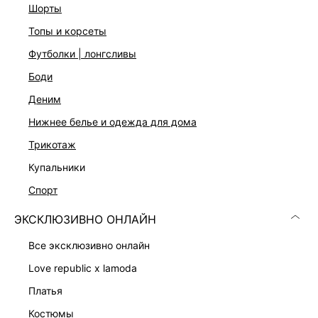
шорты
топы и корсеты
футболки | лонгсливы
боди
деним
нижнее белье и одежда для дома
Скачать
Доступно
в AppStore
в GooglePlay
трикотаж
КАТАЛОГ
купальники
спорт
КОМПАНИЯ
ЭКСКЛЮЗИВНО ОНЛАЙН
все эксклюзивно онлайн
КЛИЕНТАМ
love republic x lamoda
платья
ЛИЧНЫЙ КАБИНЕТ
костюмы