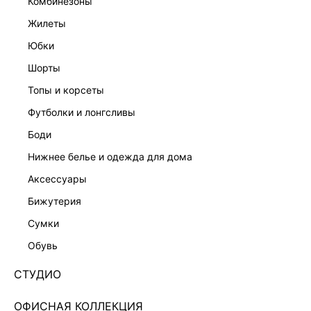
комбинезоны
жилеты
юбки
шорты
топы и корсеты
футболки и лонгсливы
боди
нижнее белье и одежда для дома
аксессуары
бижутерия
ВЕЧЕРНЯЯ КОЛЛЕКЦИЯ
сумки
ПЕЛЕРИНА С ВЫШИВКОЙ БИСЕРОМ 544215030-
99
обувь
Нет в наличии
+149 LR
СТУДИО
ЦВЕТ:
МУЛЬТИКОЛОР
/
МУЛЬТИКОЛОР
ОФИСНАЯ КОЛЛЕКЦИЯ