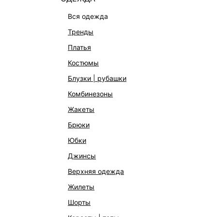
вся одежда
тренды
платья
костюмы
блузки | рубашки
комбинезоны
КАТАЛОГ
КОМПАНИЯ
жакеты
НОВИНКИ
О Melon Fa
брюки
СТУДИО
Франчайзин
юбки
ОФИСНАЯ КОЛЛЕКЦИЯ
Новости и 
джинсы
ОДЕЖДА
Магазины
верхняя одежда
ЭКСКЛЮЗИВНО ОНЛАЙН
Работа в 
жилеты
ОБУВЬ
шорты
СУМКИ