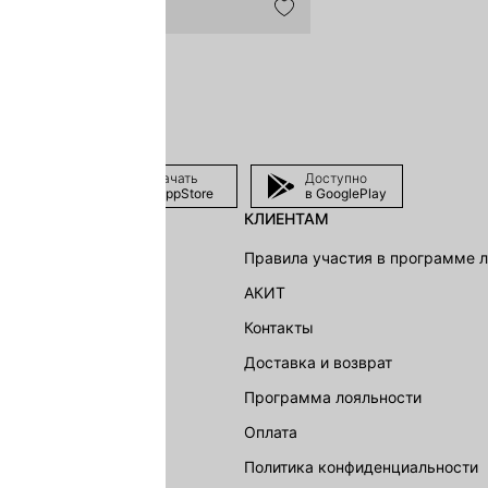
Скачать
Доступно
в AppStore
в GooglePlay
КЛИЕНТАМ
shion Group
Правила участия в программе 
г
АКИТ
акции
Контакты
Доставка и возврат
LOVE REPUBLIC
Программа лояльности
Оплата
Политика конфиденциальности