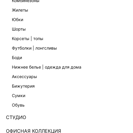
комбинезоны
жилеты
юбки
шорты
РУБАШКА В ПОЛОСКУ
БРЮКИ-ПАЛАЦЦО С ХЛОПКОМ
2 999 ₽
2 599 ₽
5 999 ₽
-50%
6 999 ₽
-63%
корсеты | топы
футболки | лонгсливы
боди
нижнее белье | одежда для дома
аксессуары
бижутерия
сумки
обувь
СТУДИО
ОФИСНАЯ КОЛЛЕКЦИЯ