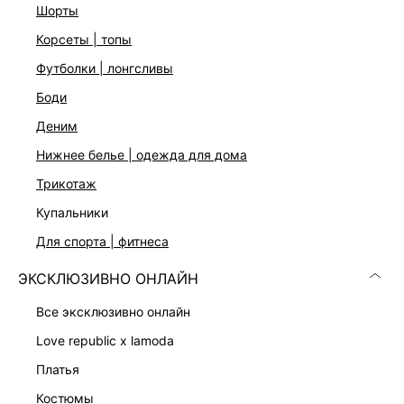
шорты
корсеты | топы
футболки | лонгсливы
боди
деним
нижнее белье | одежда для дома
трикотаж
купальники
УКОРОЧЕННЫЙ ЖАКЕТ С ВИСКОЗОЙ
ЮБКА НА ЗАПАХ С ВИСКОЗОЙ
10 999 ₽
3 999 ₽
для спорта | фитнеса
13 999 ₽
-21%
5 999 ₽
-33%
ЭКСКЛЮЗИВНО ОНЛАЙН
все эксклюзивно онлайн
love republic x lamoda
платья
костюмы