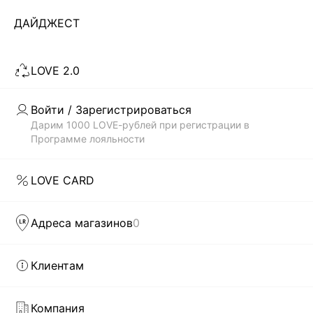
...
24
ДАЙДЖЕСТ
ЗАГРУЗИТЬ ЕЩЁ
LOVE 2.0
Скачать
Доступно
Войти / Зарегистрироваться
в AppStore
в GooglePlay
Дарим 1000 LOVE-рублей при регистрации в
Программе лояльности
КАТАЛОГ
LOVE CARD
КОМПАНИЯ
Адреса магазинов
0
КЛИЕНТАМ
Клиентам
ЛИЧНЫЙ КАБИНЕТ
Компания