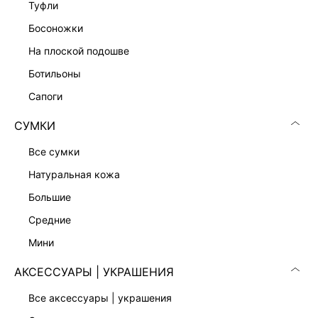
туфли
СВОБОДНЫЕ ШОРТЫ С ВИСКОЗОЙ
1 799 ₽
босоножки
5 999 ₽
-70%
на плоской подошве
ботильоны
сапоги
СУМКИ
все сумки
натуральная кожа
большие
средние
мини
АКСЕССУАРЫ | УКРАШЕНИЯ
ТВИДОВЫЙ ЖАКЕТ С ХЛОПКОМ
КРУЖЕВНАЯ БЛУЗКА ИЗ ХЛОПКА
13 999 ₽
3 599 ₽
7 999 ₽
-55%
все аксессуары | украшения