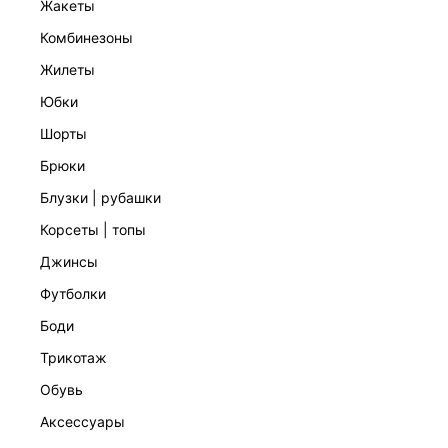
жакеты
комбинезоны
жилеты
юбки
шорты
БРЮКИ ИЗ ХЛОПКА
брюки
1 999 ₽
5 599 ₽
-64%
блузки | рубашки
ЭКСКЛЮЗИВНО ОНЛАЙН
корсеты | топы
джинсы
футболки
боди
трикотаж
обувь
аксессуары