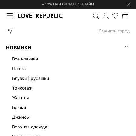
– 10% ПРИ ОПЛАТЕ ОНЛАЙН
ГЛАВНАЯ
ОДЕЖДА
ТРЕНДЫ
ОФИСНАЯ КОЛЛЕКЦИЯ
Сменить город
ОФИСНАЯ КОЛЛЕКЦИЯ
(0)
НОВИНКИ
ОФИСНАЯ КОЛЛЕКЦИЯ
МЕХОВЫЕ АКЦЕНТЫ
COZY SUMMER
все новинки
платья
блузки | рубашки
трикотаж
жакеты
брюки
джинсы
верхняя одежда