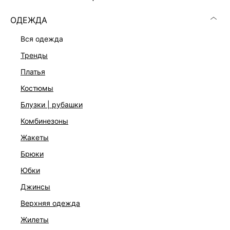
ОДЕЖДА
вся одежда
тренды
платья
костюмы
блузки | рубашки
комбинезоны
жакеты
брюки
БРЮКИ ИЗ ХЛОПКА И ЛЬНА
юбки
2 599 ₽
6 599 ₽
-61%
НАТУРАЛЬНЫЙ ЛЕН
джинсы
верхняя одежда
жилеты