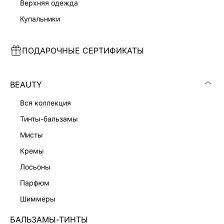
верхняя одежда
купальники
АТЛАСНОЕ ПЛАТЬЕ С КРУЖЕВОМ
ЮБКА-ШОРТЫ С КРУЖЕВОМ
ПОДАРОЧНЫЕ СЕРТИФИКАТЫ
5 999 ₽
6 599 ₽
7 999 ₽
-25%
BEAUTY
вся коллекция
тинты-бальзамы
мисты
кремы
лосьоны
парфюм
шиммеры
БАЛЬЗАМЫ-ТИНТЫ