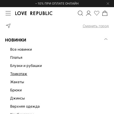
– 10% ПРИ ОПЛАТЕ ОНЛАЙН
ГЛАВНАЯ
ОДЕЖДА
ТРЕНДЫ
БЕЛЬЕВОЙ СТИЛЬ
Сменить город
БЕЛЬЕВОЙ СТИЛЬ
(0)
НОВИНКИ
БЕЛЬЕВОЙ СТИЛЬ
BOHO CHIC
COZY SUMMER
GREY SHAD
все новинки
платья
блузки и рубашки
трикотаж
жакеты
брюки
джинсы
верхняя одежда