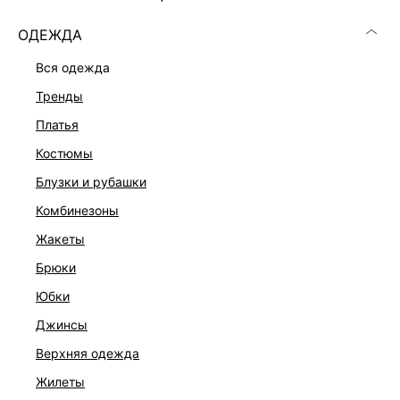
ОДЕЖДА
вся одежда
тренды
платья
костюмы
блузки и рубашки
комбинезоны
жакеты
брюки
ПЛАТЬЕ ИЗ САТИНА С КРУЖЕВОМ
юбки
2 599 ₽
9 999 ₽
-74%
джинсы
верхняя одежда
жилеты