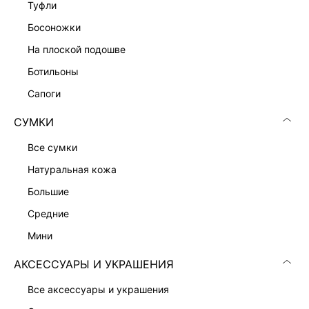
туфли
ТРИКОТАЖНЫЙ ТОП С КРУЖЕВОМ
4 999 ₽
босоножки
ЭКСКЛЮЗИВНО ОНЛАЙН
на плоской подошве
ботильоны
сапоги
СУМКИ
все сумки
натуральная кожа
большие
средние
мини
АКСЕССУАРЫ И УКРАШЕНИЯ
ПЛАТЬЕ МИНИ С КРУЖЕВОМ
ПЛАТЬЕ ИЗ 100% ВИСКОЗЫ
2 599 ₽
1 999 ₽
6 599 ₽
-61%
7 999 ₽
-75%
все аксессуары и украшения
ЭКСКЛЮЗИВНО ОНЛАЙН