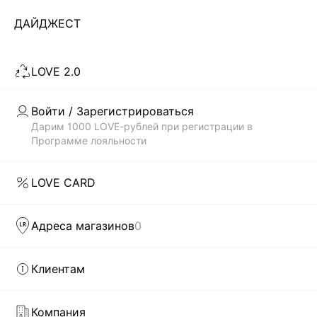
ДАЙДЖЕСТ
ЗАГРУЗИТЬ ЕЩЁ
LOVE 2.0
Скачать
Доступно
в AppStore
в GooglePlay
Войти / Зарегистрироваться
Дарим 1000 LOVE-рублей при регистрации в
КАТАЛОГ
Программе лояльности
КОМПАНИЯ
LOVE CARD
КЛИЕНТАМ
Адреса магазинов
0
ЛИЧНЫЙ КАБИНЕТ
Клиентам
Компания