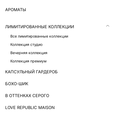
АРОМАТЫ
ЛИМИТИРОВАННЫЕ КОЛЛЕКЦИИ
все лимитированные коллекции
коллекция студио
вечерняя коллекция
коллекция премиум
КАПСУЛЬНЫЙ ГАРДЕРОБ
БРЮКИ-ПАЛАЦЦО С ВЫШИВКОЙ
БОХО-ШИК
3 999 ₽
7 999 ₽
-50%
КОЛЛЕКЦИЯ СТУДИО
В ОТТЕНКАХ СЕРОГО
Показано 0 из 151 товаров
LOVE REPUBLIC MAISON
...
13