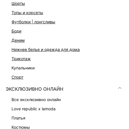
шорты
топы и корсеты
футболки | лонгсливы
боди
деним
нижнее белье и одежда для дома
трикотаж
купальники
ПЛАТЬЕ ИЗ 100% ВИСКОЗЫ
ЮБКА ИЗ 100% ВИСКОЗЫ
6 599 ₽
1 599 ₽
8 599 ₽
-23%
4 999 ₽
-68%
спорт
ЭКСКЛЮЗИВНО ОНЛАЙН
все эксклюзивно онлайн
love republic x lamoda
платья
костюмы