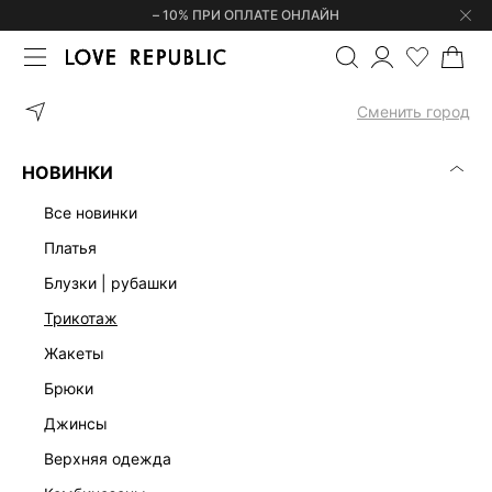
– 10% ПРИ ОПЛАТЕ ОНЛАЙН
ГЛАВНАЯ
ОДЕЖДА
ТРИКОТАЖ
ТОЛСТОВКИ
ТОЛСТОВКА
Сменить город
НОВИНКИ
все новинки
платья
блузки | рубашки
трикотаж
жакеты
брюки
джинсы
верхняя одежда