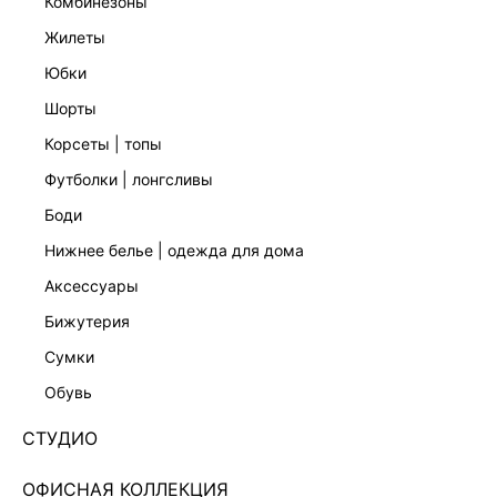
комбинезоны
жилеты
юбки
шорты
корсеты | топы
футболки | лонгсливы
боди
нижнее белье | одежда для дома
аксессуары
бижутерия
ЭКСКЛЮЗИВНО ОНЛАЙН
сумки
ТОЛСТОВКА С ОБЪЕМНЫМИ РУКАВАМИ
6152106308-60
обувь
Нет в наличии
+149 LR
СТУДИО
ЦВЕТ:
БЕЛЫЙ
/
МОЛОЧНЫЙ
ОФИСНАЯ КОЛЛЕКЦИЯ