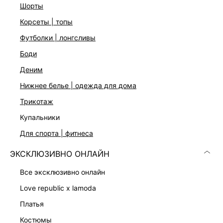
Три цвета: молочный, шоколадный и серый меланж
шорты
На модели размер 44. Крой модели соответствует
корсеты | топы
стандартному размеру
футболки | лонгсливы
боди
ДОСТАВКА И ВОЗВРАТ
деним
Подробные условия доставки и возврата
нижнее белье | одежда для дома
трикотаж
купальники
для спорта | фитнеса
ЭКСКЛЮЗИВНО ОНЛАЙН
Скачать
Доступно
все эксклюзивно онлайн
в AppStore
в GooglePlay
love republic x lamoda
КАТАЛОГ
платья
костюмы