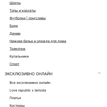
Пояс со шлевками
шорты
Двубортная застежка на пуговицы
топы и корсеты
Цвет: бежевый
На модели размер 42. Крой модели соответствует
футболки | лонгсливы
стандартному размеру.
боди
деним
ДОСТАВКА И ВОЗВРАТ
нижнее белье и одежда для дома
Подробные условия доставки и возврата
трикотаж
купальники
спорт
ЭКСКЛЮЗИВНО ОНЛАЙН
все эксклюзивно онлайн
love republic x lamoda
Скачать
Доступно
в AppStore
в GooglePlay
платья
КАТАЛОГ
костюмы