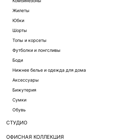
комбинезоны
жилеты
юбки
шорты
топы и корсеты
футболки и лонгсливы
боди
нижнее белье и одежда для дома
аксессуары
бижутерия
ДВУБОРТНЫЙ ТРЕНЧ ДЛИНЫ МИДИ 4153513113-
сумки
63
обувь
Нет в наличии
+329 LR
СТУДИО
ЦВЕТ:
БЕЖЕВЫЙ
/
ТЕМНО-БЕЖЕВЫЙ/ПЕСОЧНЫЙ
ОФИСНАЯ КОЛЛЕКЦИЯ