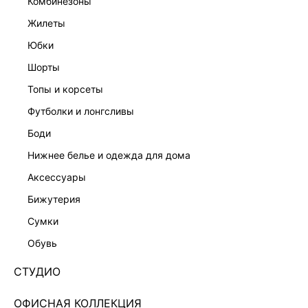
комбинезоны
жилеты
юбки
шорты
топы и корсеты
футболки и лонгсливы
боди
нижнее белье и одежда для дома
аксессуары
бижутерия
ПАЛЬТО-БУШЛАТ ИЗ ШЕРСТИ 4359511111-50
сумки
Нет в наличии
+474 LR
обувь
ЦВЕТ:
ЧЕРНЫЙ
/
ЧЕРНЫЙ
СТУДИО
РАЗМЕР
ОФИСНАЯ КОЛЛЕКЦИЯ