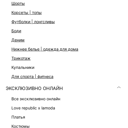
шорты
корсеты | топы
футболки | лонгсливы
боди
деним
Скачать
Доступно
нижнее белье | одежда для дома
в AppStore
в GooglePlay
трикотаж
КАТАЛОГ
купальники
для спорта | фитнеса
КОМПАНИЯ
ЭКСКЛЮЗИВНО ОНЛАЙН
КЛИЕНТАМ
все эксклюзивно онлайн
love republic x lamoda
ЛИЧНЫЙ КАБИНЕТ
платья
костюмы