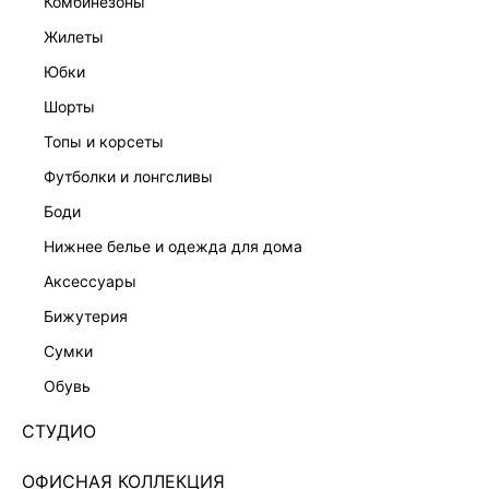
комбинезоны
жилеты
юбки
шорты
топы и корсеты
футболки и лонгсливы
боди
нижнее белье и одежда для дома
аксессуары
бижутерия
ЭКСКЛЮЗИВНО ОНЛАЙН
сумки
ПЛАЩ СВОБОДНОГО КРОЯ ИЗ ЖАТОЙ ТКАНИ
6254511111-61
обувь
9 999 ₽
12 999 ₽
-23%
СТУДИО
+499 LR
2,500 ₽
x 4 платежа с Подели
ОФИСНАЯ КОЛЛЕКЦИЯ
ЦВЕТ:
БЕЖЕВЫЙ
/
КРЕМОВЫЙ/СВЕТЛЫЙ БЕЖ