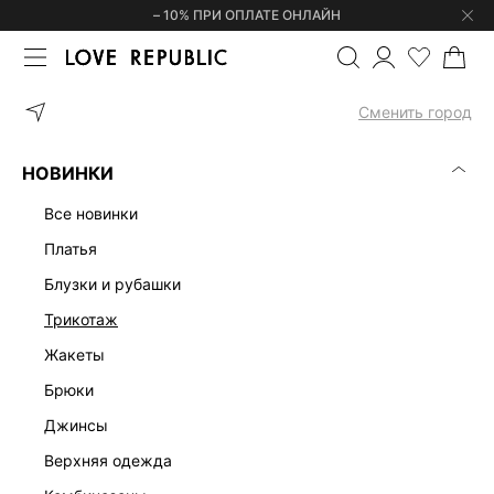
– 10% ПРИ ОПЛАТЕ ОНЛАЙН
ГЛАВНАЯ
ОДЕЖДА
ВЕРХНЯЯ ОДЕЖДА
ТРЕНЧИ И ПЛАЩИ
Сменить город
НОВИНКИ
все новинки
платья
блузки и рубашки
трикотаж
жакеты
брюки
джинсы
верхняя одежда