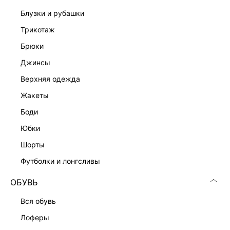
блузки и рубашки
трикотаж
брюки
джинсы
Скачать
Доступно
верхняя одежда
в AppStore
в GooglePlay
жакеты
КАТАЛОГ
боди
юбки
КОМПАНИЯ
шорты
футболки и лонгсливы
КЛИЕНТАМ
ОБУВЬ
ЛИЧНЫЙ КАБИНЕТ
вся обувь
лоферы