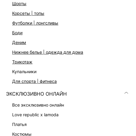
На модели размер 44. Крой модели соответствует
шорты
стандартному размеру
корсеты | топы
футболки | лонгсливы
ДОСТАВКА И ВОЗВРАТ
боди
Подробные условия доставки и возврата
деним
нижнее белье | одежда для дома
трикотаж
купальники
для спорта | фитнеса
ЭКСКЛЮЗИВНО ОНЛАЙН
Скачать
Доступно
в AppStore
в GooglePlay
все эксклюзивно онлайн
love republic x lamoda
КАТАЛОГ
платья
КОМПАНИЯ
костюмы