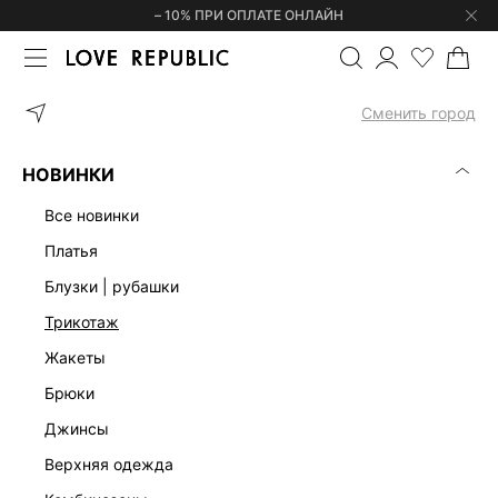
– 10% ПРИ ОПЛАТЕ ОНЛАЙН
ГЛАВНАЯ
ОДЕЖДА
ЮБКИ
ДЖИНСОВАЯ ЮБКА МАКСИ С РАЗ
Сменить город
НОВИНКИ
все новинки
платья
блузки | рубашки
трикотаж
жакеты
брюки
джинсы
верхняя одежда