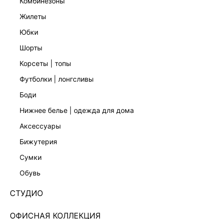
комбинезоны
жилеты
юбки
шорты
корсеты | топы
футболки | лонгсливы
боди
нижнее белье | одежда для дома
аксессуары
бижутерия
ДЖИНСОВАЯ ЮБКА МАКСИ С РАЗРЕЗОМ
сумки
4254425206-103
обувь
Нет в наличии
+149 LR
СТУДИО
ЦВЕТ:
СИНИЙ
/
ИНДИГО
ОФИСНАЯ КОЛЛЕКЦИЯ