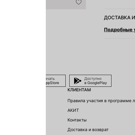
ДОСТАВКА И
Подробные у
Скачать
Доступно
в AppStore
в GooglePlay
КЛИЕНТАМ
shion Group
Правила участия в программе 
г
АКИТ
акции
Контакты
Доставка и возврат