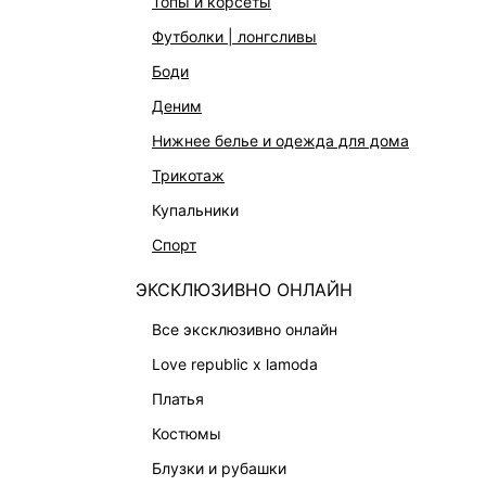
топы и корсеты
ЭКСКЛЮЗИВНО ОНЛАЙН
Работа в 
футболки | лонгсливы
ОБУВЬ
боди
СУМКИ
деним
АКСЕССУАРЫ И УКРАШЕНИЯ
нижнее белье и одежда для дома
ФИНАЛЬНАЯ РАСПРОДАЖА
трикотаж
ПОДАРОЧНЫЕ СЕРТИФИКАТЫ
купальники
BEAUTY
спорт
БАЛЬЗАМЫ-ТИНТЫ
ЭКСКЛЮЗИВНО ОНЛАЙН
АРОМАТЫ
ЛИМИТИРОВАННЫЕ КОЛЛЕКЦИИ
все эксклюзивно онлайн
КАПСУЛЬНЫЙ ГАРДЕРОБ
love republic x lamoda
БОХО-ШИК
платья
В ОТТЕНКАХ СЕРОГО
костюмы
LOVE REPUBLIC MAISON
блузки и рубашки