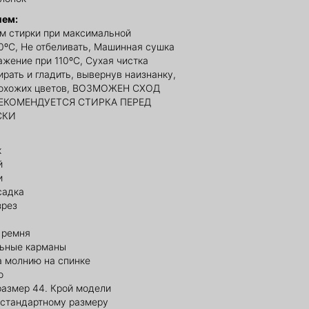
ием:
м стирки при максимальной
0ºС, Не отбеливать, Машинная сушка
ажение при 110ºС, Сухая чистка
рать и гладить, вывернув наизнанку,
похожих цветов, ВОЗМОЖЕН СХОД
РЕКОМЕНДУЕТСЯ СТИРКА ПЕРЕД
СКИ
к
й
и
садка
зрез
 ремня
ьные карманы
а молнию на спинке
о
размер 44. Крой модели
 стандартному размеру