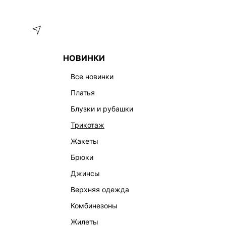
Меню
Каталог
НОВИНКИ
ГЛАВНАЯ
ОДЕЖДА
ЮБКИ
ДЖИНСОВАЯ ЮБКА МАКСИ 
все новинки
платья
блузки и рубашки
трикотаж
жакеты
брюки
джинсы
верхняя одежда
комбинезоны
жилеты