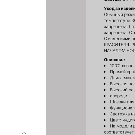
Уход за издел
Обычный режи
температуре 3
запрещена, Гл
запрещена, Сти
С изделиями 
КРАСИТЕЛЯ. 
НАЧАЛОМ НО
Описание
100% хлопо
Прямой кро
Длина макс
Высокая по
Высокий ра
спереди
Шлевки для
Функционал
Застежка н
Цвет: индиг
На модели 
соответствует