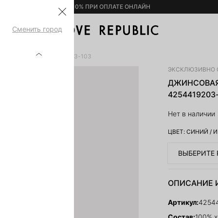
– 10% ПРИ ОПЛАТЕ ОНЛАЙН
Сменить город
С РАЗРЕЗОМ 4254419203-103
ЭКСКЛЮЗИВНО 
ДЖИНСОВАЯ
4254419203
Нет в наличии
ЦВЕТ:
СИНИЙ
/
И
ВЫБЕРИТЕ 
ОПИСАНИЕ 
Артикул:
4254
Состав:
100% х