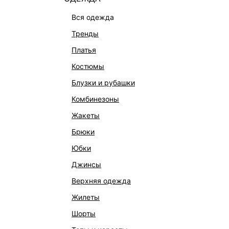
вся одежда
тренды
платья
костюмы
блузки и рубашки
комбинезоны
жакеты
брюки
юбки
КАТАЛОГ
КОМПАНИЯ
джинсы
НОВИНКИ
О Melon Fa
верхняя одежда
СТУДИО
Франчайзин
жилеты
ОФИСНАЯ КОЛЛЕКЦИЯ
Новости и 
шорты
ОДЕЖДА
Магазины