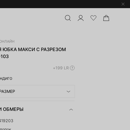
ОНЛАЙН
 ЮБКА МАКСИ С РАЗРЕЗОМ
-103
+199 LR
НДИГО
РАЗМЕР
И ОБМЕРЫ
419203
лопок